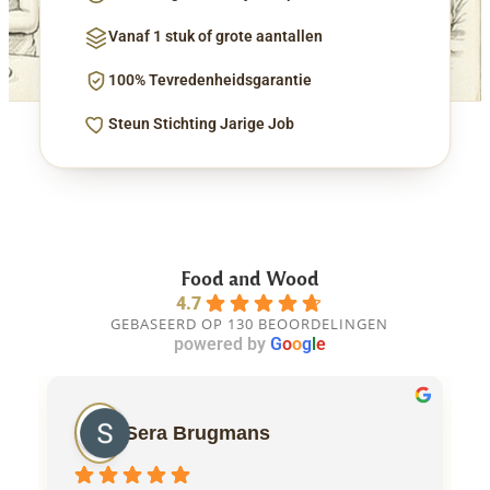
Vanaf 1 stuk of grote aantallen
100% Tevredenheidsgarantie
Steun Stichting Jarige Job
Food and Wood
4.7
GEBASEERD OP 130 BEOORDELINGEN
powered by
G
o
o
g
l
e
Sera Brugmans