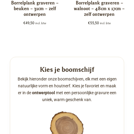
Borrelplank graveren –
Borrelplank graveren –
beuken – 31cm – zelf
walnoot – 48cm x 17cm –
ontwerpen
zelf ontwerpen
€
49,50
€
55,50
incl. btw
incl. btw
Kies je boomschijf
Bekijk hieronder onze boomschijven, elk met een eigen
natuurlijke vorm en houtnerf. Kies je favoriet en maak
er in de
ontwerptool
met een persoonlijke gravure een
uniek, warm geschenk van.