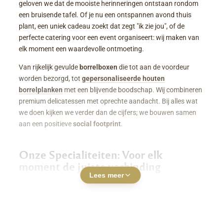
geloven we dat de mooiste herinneringen ontstaan rondom
een bruisende tafel. Of je nu een ontspannen avond thuis
plant, een uniek cadeau zoekt dat zegt "ik zie jou", of de
perfecte catering voor een event organiseert: wij maken van
elk moment een waardevolle ontmoeting.
Van rijkelijk gevulde
borrelboxen
die tot aan de voordeur
worden bezorgd, tot
gepersonaliseerde houten
borrelplanken
met een blijvende boodschap. Wij combineren
premium delicatessen met oprechte aandacht. Bij alles wat
we doen kijken we verder dan de cijfers; we bouwen samen
aan een positieve
social footprint
.
Onze Specialiteiten: Voor elk
moment de juiste verbinding
Lees meer
Luxe Borrelboxen & Borrelpakketten
Geen zin of tijd om zelf uren in de keuken te staan? Een
borrelbox bestellen
was nog nooit zo makkelijk. Onze
boxen zitten boordevol smaakvolle kazen, fijne charcuterie,