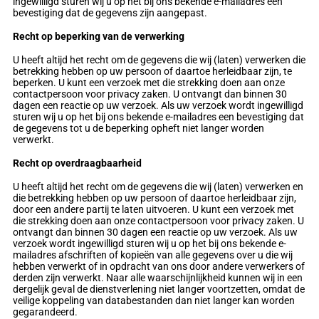
ingewilligd sturen wij u op het bij ons bekende e-mailadres een
bevestiging dat de gegevens zijn aangepast.
Recht op beperking van de verwerking
U heeft altijd het recht om de gegevens die wij (laten) verwerken die
betrekking hebben op uw persoon of daartoe herleidbaar zijn, te
beperken. U kunt een verzoek met die strekking doen aan onze
contactpersoon voor privacy zaken. U ontvangt dan binnen 30
dagen een reactie op uw verzoek. Als uw verzoek wordt ingewilligd
sturen wij u op het bij ons bekende e-mailadres een bevestiging dat
de gegevens tot u de beperking opheft niet langer worden
verwerkt.
Recht op overdraagbaarheid
U heeft altijd het recht om de gegevens die wij (laten) verwerken en
die betrekking hebben op uw persoon of daartoe herleidbaar zijn,
door een andere partij te laten uitvoeren. U kunt een verzoek met
die strekking doen aan onze contactpersoon voor privacy zaken. U
ontvangt dan binnen 30 dagen een reactie op uw verzoek. Als uw
verzoek wordt ingewilligd sturen wij u op het bij ons bekende e-
mailadres afschriften of kopieën van alle gegevens over u die wij
hebben verwerkt of in opdracht van ons door andere verwerkers of
derden zijn verwerkt. Naar alle waarschijnlijkheid kunnen wij in een
dergelijk geval de dienstverlening niet langer voortzetten, omdat de
veilige koppeling van databestanden dan niet langer kan worden
gegarandeerd.