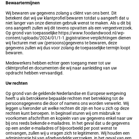
Bewaartermijnen
Wij bewaren uw gegevens zolang u cliënt van ons bent. Dit
betekent dat wij uw klantprofiel bewaren totdat u aangeeft dat u
niet langer van onze diensten gebruik wenst te maken. Als u dit bij
ons aangeeft zullen wij dit tevens opvatten als een vergeetverzoek.
Op grond van toepasselijke https://www.foodandwood.nl/wp-
content/uploads/2024/01/1-1.jpgistratieve verplichtingen dienen
wij facturen met uw (persoons)gegevens te bewaren, deze
gegevens zullen wij dus voor zolang de toepasselijke termijn loopt
bewaren.
Medewerkers hebben echter geen toegang meer tot uw
cliëntprofiel en documenten die wij naar aanleiding van uw
opdracht hebben vervaardigd.
Uw rechten
Op grond van de geldende Nederlandse en Europese wetgeving
heeft u als betrokkene bepaalde rechten met betrekking tot de
persoonsgegevens die door of namens ons worden verwerkt. Wij
leggen u hieronder uit welke rechten dit zijn en hoe u zich op deze
rechten kunt beroepen. In beginsel sturen wij om misbruik te
voorkomen afschriften en kopieën van uw gegevens enkel naar uw
bij ons reeds bekende e-mailadres. In het geval dat u de gegevens
op een ander e-mailadres of bijvoorbeeld per post wenst te
ontvangen, zullen wij u vragen zich te legitimeren. Wij houden een
administratie bij van afgehandelde verzoeken, in het geval van een