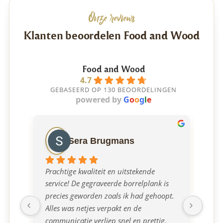
Onze reviews
Klanten beoordelen Food and Wood
Food and Wood
4.7
GEBASEERD OP 130 BEOORDELINGEN
powered by
G
o
o
g
l
e
Sera Brugmans
Prachtige kwaliteit en uitstekende 
Ont
service! De gegraveerde borrelplank is 
mee
precies geworden zoals ik had gehoopt. 
borr
Alles was netjes verpakt en de 
communicatie verliep snel en prettig. 