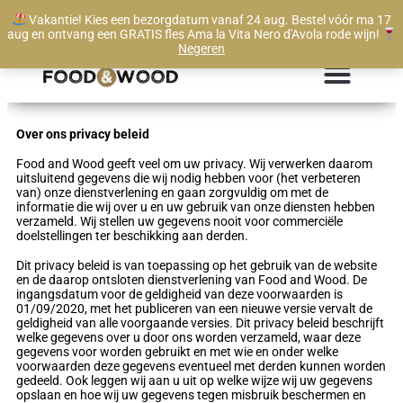
Vakantie! Kies een bezorgdatum vanaf 24 aug. Bestel vóór ma 17
Levertijd vanaf 1 werkdag
aug en ontvang een GRATIS fles Ama la Vita Nero d'Avola rode wijn!
Negeren
Over ons privacy beleid
Food and Wood geeft veel om uw privacy. Wij verwerken daarom
uitsluitend gegevens die wij nodig hebben voor (het verbeteren
van) onze dienstverlening en gaan zorgvuldig om met de
informatie die wij over u en uw gebruik van onze diensten hebben
verzameld. Wij stellen uw gegevens nooit voor commerciële
doelstellingen ter beschikking aan derden.
Dit privacy beleid is van toepassing op het gebruik van de website
en de daarop ontsloten dienstverlening van Food and Wood. De
ingangsdatum voor de geldigheid van deze voorwaarden is
01/09/2020, met het publiceren van een nieuwe versie vervalt de
geldigheid van alle voorgaande versies. Dit privacy beleid beschrijft
welke gegevens over u door ons worden verzameld, waar deze
gegevens voor worden gebruikt en met wie en onder welke
voorwaarden deze gegevens eventueel met derden kunnen worden
gedeeld. Ook leggen wij aan u uit op welke wijze wij uw gegevens
opslaan en hoe wij uw gegevens tegen misbruik beschermen en