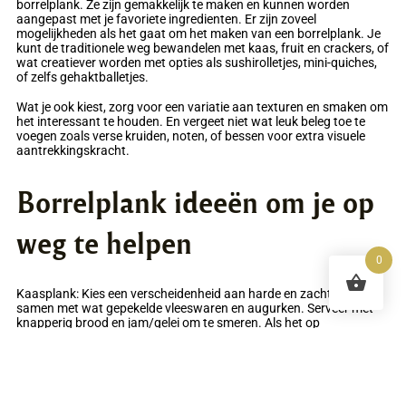
borrelplank. Ze zijn gemakkelijk te maken en kunnen worden
aangepast met je favoriete ingredienten. Er zijn zoveel
mogelijkheden als het gaat om het maken van een borrelplank. Je
kunt de traditionele weg bewandelen met kaas, fruit en crackers, of
wat creatiever worden met opties als sushirolletjes, mini-quiches,
of zelfs gehaktballetjes.
Wat je ook kiest, zorg voor een variatie aan texturen en smaken om
het interessant te houden. En vergeet niet wat leuk beleg toe te
voegen zoals verse kruiden, noten, of bessen voor extra visuele
aantrekkingskracht.
Borrelplank ideeën om je op
weg te helpen
0
Kaasplank: Kies een verscheidenheid aan harde en zachte kazen,
samen met wat gepekelde vleeswaren en augurken. Serveer met
knapperig brood en jam/gelei om te smeren. Als het op
borrelplanken aankomt, zijn de mogelijkheden eindeloos. Je kunt
traditioneel te werk gaan met vleeswaren, kazen en crackers, of
creatief worden met unieke ingrediënten en smaakcombinaties.
Welke route je ook besluit te nemen, een borrelplank is altijd een hit
op feestjes en bijeenkomsten.