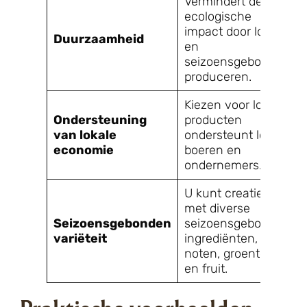
Vermindert de
ecologische
impact door lokaal
Duurzaamheid
en
seizoensgebonden
produceren.
Kiezen voor lokale
Ondersteuning
producten
van lokale
ondersteunt lokale
economie
boeren en
ondernemers.
U kunt creatief zijn
met diverse
Seizoensgebonden
seizoensgebonden
variëteit
ingrediënten, zoals
noten, groenten
en fruit.