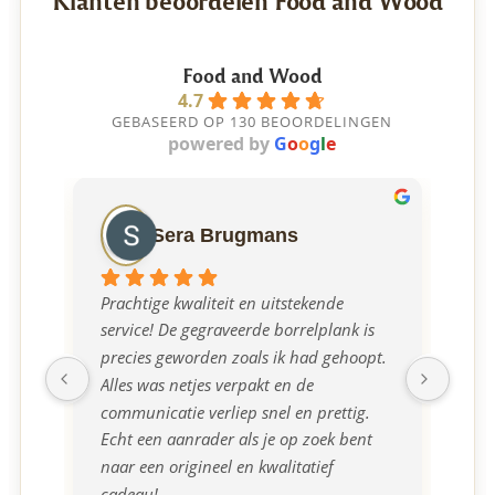
Klanten beoordelen Food and Wood
Food and Wood
4.7
GEBASEERD OP 130 BEOORDELINGEN
powered by
G
o
o
g
l
e
Sera Brugmans
Prachtige kwaliteit en uitstekende 
Ont
service! De gegraveerde borrelplank is 
mee
precies geworden zoals ik had gehoopt. 
borr
Alles was netjes verpakt en de 
communicatie verliep snel en prettig. 
Echt een aanrader als je op zoek bent 
naar een origineel en kwalitatief 
cadeau!