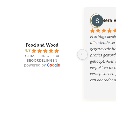
Sera 
Prachtige kwalit
uitstekende serv
Food and Wood
gegraveerde bor
4.7
precies geworde
GEBASEERD OP 130
BEOORDELINGEN
gehoopt. Alles w
powered by
G
o
o
g
l
e
verpakt en de 
verliep snel en 
een aanrader al
bent naar een o
kwalitatief cad