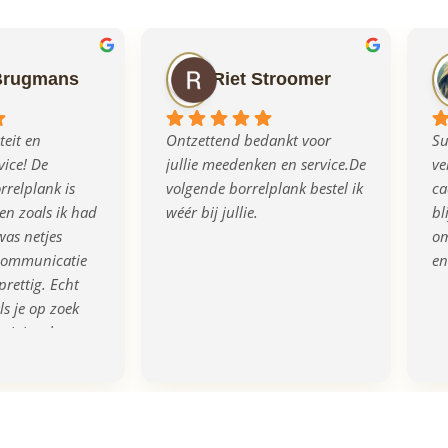
Brugmans
Riet Stroomer
eit en 
Ontzettend bedankt voor 
Su
ice! De 
jullie meedenken en service.De 
ve
relplank is 
volgende borrelplank bestel ik 
ca
n zoals ik had 
wéér bij jullie.
bl
as netjes 
om
communicatie 
en
prettig. Echt 
s je op zoek 
rigineel en 
eau!