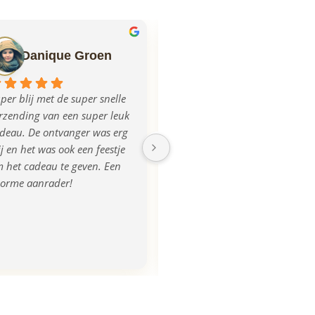
Danique Groen
Ilse Mulder
per blij met de super snelle 
Echt super geregeld allemaal, 
rzending van een super leuk 
mega blij met het product, na 
deau. De ontvanger was erg 
aanlevering van de foto was 
ij en het was ook een feestje 
de plank iets donkerder 
 het cadeau te geven. Een 
uitgevallen, dit werd ook 
orme aanrader!
opgemerkt en direct 
gecorrigeerd en we kregen 
zelfs een nieuwe! Super 
tevreden, bedankt