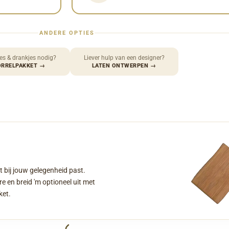
ANDERE OPTIES
es & drankjes nodig?
Liever hulp van een designer?
ORRELPAKKET
→
LATEN ONTWERPEN
→
t bij jouw gelegenheid past.
e en breid 'm optioneel uit met
ket.