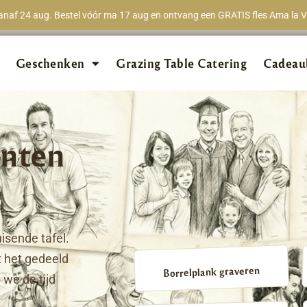
naf 24 aug. Bestel vóór ma 17 aug en ontvang een GRATIS fles Ama la Vi
★★★★★
98% van 
Geschenken
Grazing Table Catering
Cadeau
nten
isende tafel.
 het gedeeld
Borrelplank graveren
we de tijd