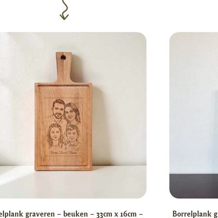
elplank graveren – beuken – 33cm x 16cm –
Borrelplank g