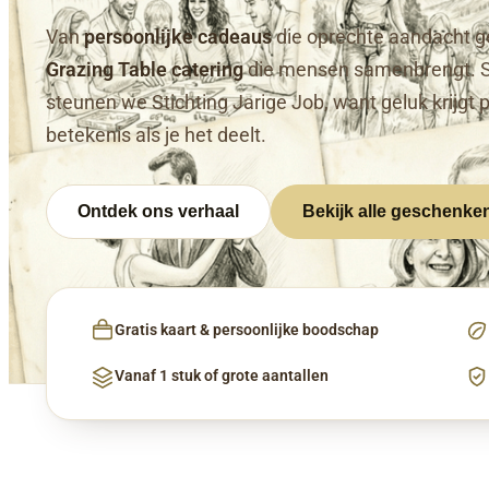
Van
persoonlijke cadeaus
die oprechte aandacht g
Grazing Table catering
die mensen samenbrengt. 
steunen we Stichting Jarige Job, want geluk krijgt 
betekenis als je het deelt.
Ontdek ons verhaal
Bekijk alle geschenke
Gratis kaart & persoonlijke boodschap
Vanaf 1 stuk of grote aantallen