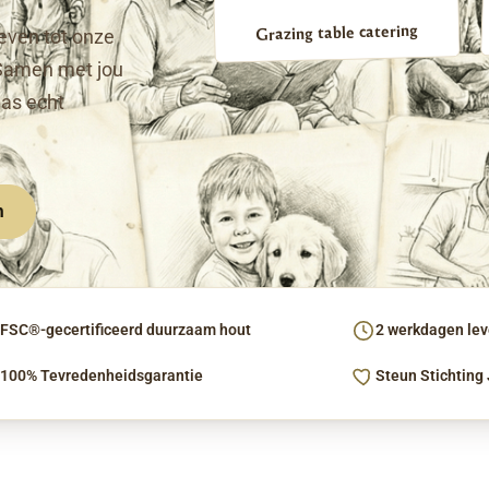
Grazing table catering
even tot onze
Samen met jou
pas echt
n
FSC®-gecertificeerd duurzaam hout
2 werkdagen leve
100% Tevredenheidsgarantie
Steun Stichting