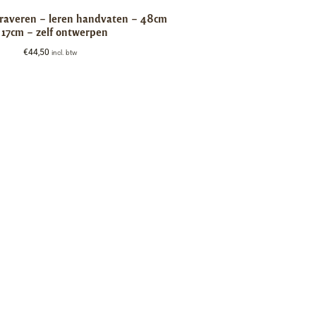
graveren – leren handvaten – 48cm
 17cm – zelf ontwerpen
€
44,50
incl. btw