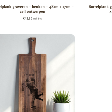
elplank graveren – beuken – 48cm x 17cm –
Borrelplank 
zelf ontwerpen
x
€
42,95
incl. btw