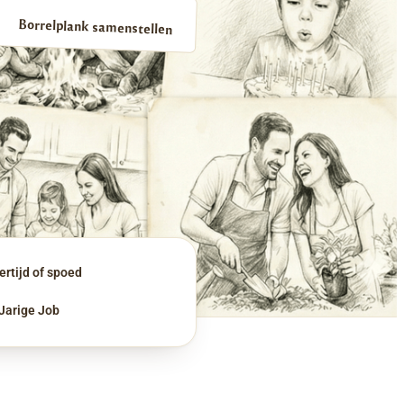
Borrelplank samenstellen
rtijd of spoed
 Jarige Job