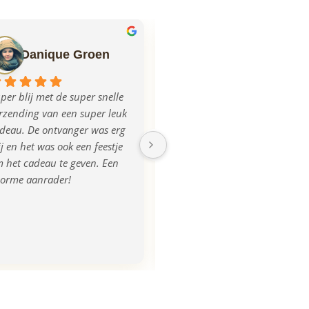
Danique Groen
Ilse Mulder
per blij met de super snelle 
Echt super geregeld allemaal, 
rzending van een super leuk 
mega blij met het product, na 
deau. De ontvanger was erg 
aanlevering van de foto was 
ij en het was ook een feestje 
de plank iets donkerder 
 het cadeau te geven. Een 
uitgevallen, dit werd ook 
orme aanrader!
opgemerkt en direct 
gecorrigeerd en we kregen 
zelfs een nieuwe! Super 
tevreden, bedankt