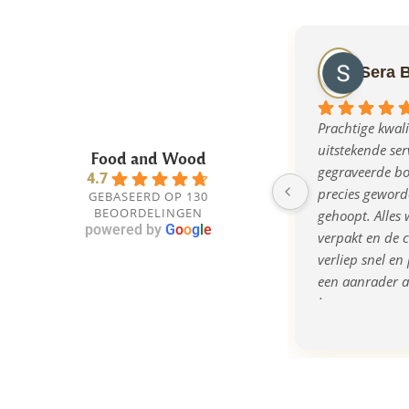
Sera 
Prachtige kwalit
uitstekende serv
Food and Wood
gegraveerde bor
4.7
precies geworde
GEBASEERD OP 130
BEOORDELINGEN
gehoopt. Alles w
powered by
G
o
o
g
l
e
verpakt en de 
verliep snel en 
een aanrader al
bent naar een o
kwalitatief cad