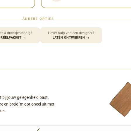
ANDERE OPTIES
es & drankjes nodig?
Liever hulp van een designer?
ORRELPAKKET
→
LATEN ONTWERPEN
→
t bij jouw gelegenheid past.
e en breid 'm optioneel uit met
ket.