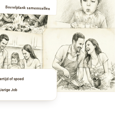
Borrelplank samenstellen
rtijd of spoed
 Jarige Job