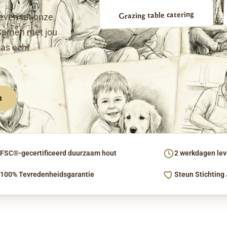
Grazing table catering
even tot onze
Samen met jou
pas echt
n
FSC®-gecertificeerd duurzaam hout
2 werkdagen leve
100% Tevredenheidsgarantie
Steun Stichting