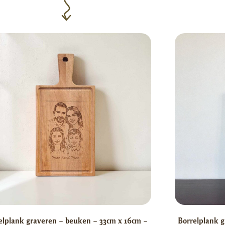
elplank graveren – beuken – 33cm x 16cm –
Borrelplank g