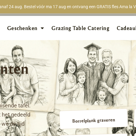
naf 24 aug. Bestel vóór ma 17 aug en ontvang een GRATIS fles Ama la Vi
★★★★★
98% van 
Geschenken
Grazing Table Catering
Cadeau
nten
isende tafel.
 het gedeeld
Borrelplank graveren
we de tijd