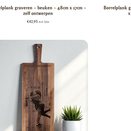
elplank graveren – beuken – 48cm x 17cm –
Borrelplank 
zelf ontwerpen
x
€
42,95
incl. btw