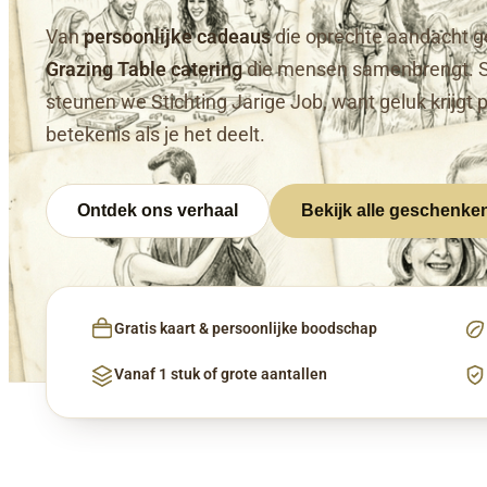
Van
persoonlijke cadeaus
die oprechte aandacht g
Grazing Table catering
die mensen samenbrengt. 
steunen we Stichting Jarige Job, want geluk krijgt 
betekenis als je het deelt.
Ontdek ons verhaal
Bekijk alle geschenke
Gratis kaart & persoonlijke boodschap
Vanaf 1 stuk of grote aantallen