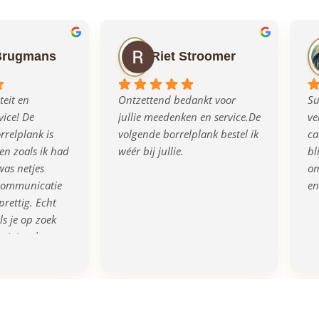
Brugmans
Riet Stroomer
eit en 
Ontzettend bedankt voor 
Su
ice! De 
jullie meedenken en service.De 
ve
relplank is 
volgende borrelplank bestel ik 
ca
n zoals ik had 
wéér bij jullie.
bl
as netjes 
om
communicatie 
en
prettig. Echt 
s je op zoek 
rigineel en 
eau!