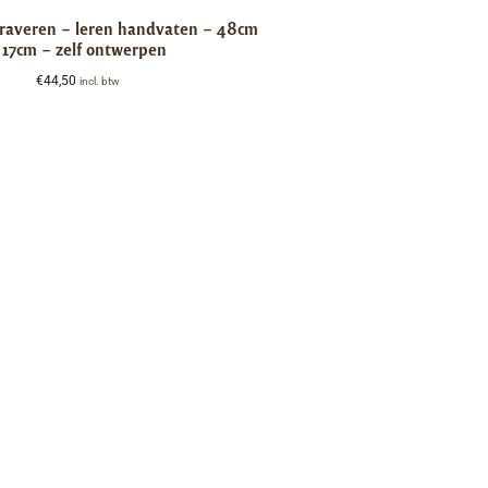
graveren – leren handvaten – 48cm
 17cm – zelf ontwerpen
€
44,50
incl. btw