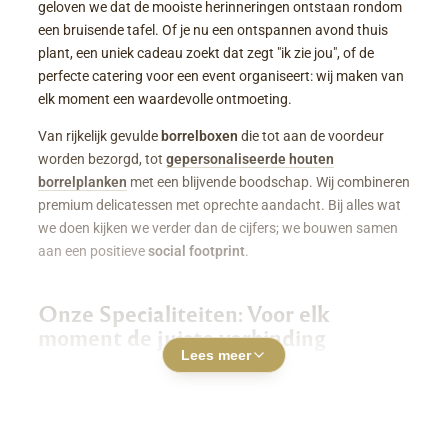
geloven we dat de mooiste herinneringen ontstaan rondom
een bruisende tafel. Of je nu een ontspannen avond thuis
plant, een uniek cadeau zoekt dat zegt "ik zie jou", of de
perfecte catering voor een event organiseert: wij maken van
elk moment een waardevolle ontmoeting.
Van rijkelijk gevulde
borrelboxen
die tot aan de voordeur
worden bezorgd, tot
gepersonaliseerde houten
borrelplanken
met een blijvende boodschap. Wij combineren
premium delicatessen met oprechte aandacht. Bij alles wat
we doen kijken we verder dan de cijfers; we bouwen samen
aan een positieve
social footprint
.
Onze Specialiteiten: Voor elk
moment de juiste verbinding
Lees meer
Luxe Borrelboxen & Borrelpakketten
Geen zin of tijd om zelf uren in de keuken te staan? Een
borrelbox bestellen
was nog nooit zo makkelijk. Onze
boxen zitten boordevol smaakvolle kazen, fijne charcuterie,