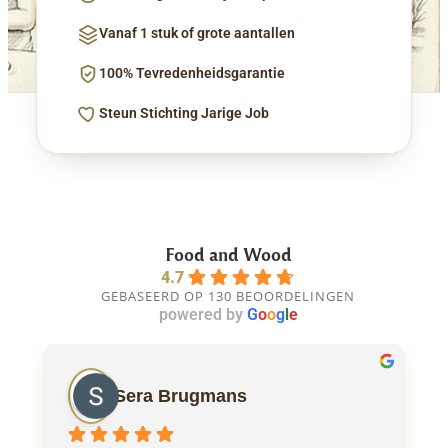
Vanaf 1 stuk of grote aantallen
100% Tevredenheidsgarantie
Steun Stichting Jarige Job
Food and Wood
4.7
GEBASEERD OP 130 BEOORDELINGEN
powered by
G
o
o
g
l
e
Sera Brugmans