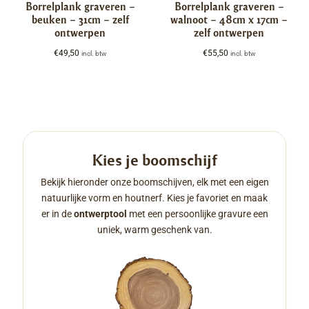
Borrelplank graveren –
Borrelplank graveren –
beuken – 31cm – zelf
walnoot – 48cm x 17cm –
ontwerpen
zelf ontwerpen
€
49,50
€
55,50
incl. btw
incl. btw
Kies je boomschijf
Bekijk hieronder onze boomschijven, elk met een eigen
natuurlijke vorm en houtnerf. Kies je favoriet en maak
er in de
ontwerptool
met een persoonlijke gravure een
uniek, warm geschenk van.