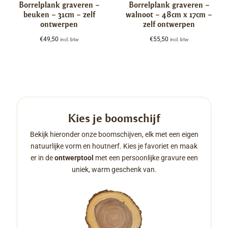
Borrelplank graveren –
Borrelplank graveren –
beuken – 31cm – zelf
walnoot – 48cm x 17cm –
ontwerpen
zelf ontwerpen
€
49,50
€
55,50
incl. btw
incl. btw
Kies je boomschijf
Bekijk hieronder onze boomschijven, elk met een eigen
natuurlijke vorm en houtnerf. Kies je favoriet en maak
er in de
ontwerptool
met een persoonlijke gravure een
uniek, warm geschenk van.