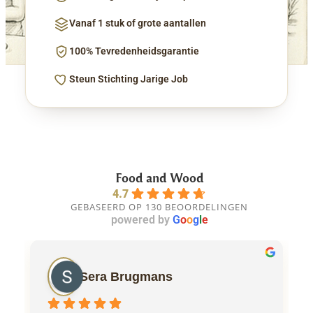
Vanaf 1 stuk of grote aantallen
100% Tevredenheidsgarantie
Steun Stichting Jarige Job
Food and Wood
4.7
GEBASEERD OP 130 BEOORDELINGEN
powered by
G
o
o
g
l
e
Sera Brugmans