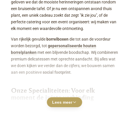
geloven we dat de mooiste herinneringen ontstaan rondom
een bruisende tafel. Of je nu een ontspannen avond thuis
plant, een uniek cadeau zoekt dat zegt "ik zie jou", of de
perfecte catering voor een event organiseert: wij maken van
elk moment een waardevolle ontmoeting.
Van rijkelijk gevulde
borrelboxen
die tot aan de voordeur
worden bezorgd, tot
gepersonaliseerde houten
borrelplanken
met een blijvende boodschap. Wij combineren
premium delicatessen met oprechte aandacht. Bij alles wat
we doen kijken we verder dan de cijfers; we bouwen samen
aan een positieve
social footprint
.
Onze Specialiteiten: Voor elk
moment de juiste verbinding
Lees meer
Luxe Borrelboxen & Borrelpakketten
Geen zin of tijd om zelf uren in de keuken te staan? Een
borrelbox bestellen
was nog nooit zo makkelijk. Onze
boxen zitten boordevol smaakvolle kazen, fijne charcuterie,