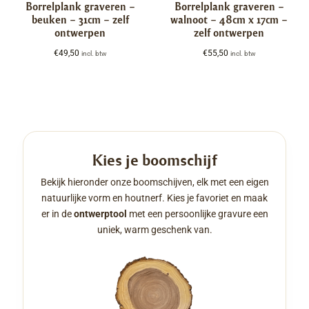
Borrelplank graveren –
Borrelplank graveren –
beuken – 31cm – zelf
walnoot – 48cm x 17cm –
ontwerpen
zelf ontwerpen
€
49,50
€
55,50
incl. btw
incl. btw
Kies je boomschijf
Bekijk hieronder onze boomschijven, elk met een eigen
natuurlijke vorm en houtnerf. Kies je favoriet en maak
er in de
ontwerptool
met een persoonlijke gravure een
uniek, warm geschenk van.