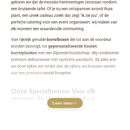
geloven we dat de mooiste herinneringen ontstaan rondom
een bruisende tafel. Of je nu een ontspannen avond thuis
plant, een uniek cadeau zoekt dat zegt "ik zie jou", of de
perfecte catering voor een event organiseert: wij maken van
elk moment een waardevolle ontmoeting.
Van rijkelijk gevulde
borrelboxen
die tot aan de voordeur
worden bezorgd, tot
gepersonaliseerde houten
borrelplanken
met een blijvende boodschap. Wij combineren
premium delicatessen met oprechte aandacht. Bij alles wat
we doen kijken we verder dan de cijfers; we bouwen samen
aan een positieve
social footprint
.
Onze Specialiteiten: Voor elk
moment de juiste verbinding
Lees meer
Luxe Borrelboxen & Borrelpakketten
Geen zin of tijd om zelf uren in de keuken te staan? Een
borrelbox bestellen
was nog nooit zo makkelijk. Onze
boxen zitten boordevol smaakvolle kazen, fijne charcuterie,