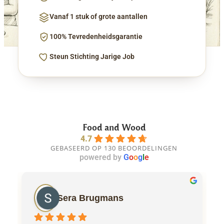
Vanaf 1 stuk of grote aantallen
100% Tevredenheidsgarantie
Steun Stichting Jarige Job
Food and Wood
4.7
GEBASEERD OP 130 BEOORDELINGEN
powered by
G
o
o
g
l
e
Sera Brugmans