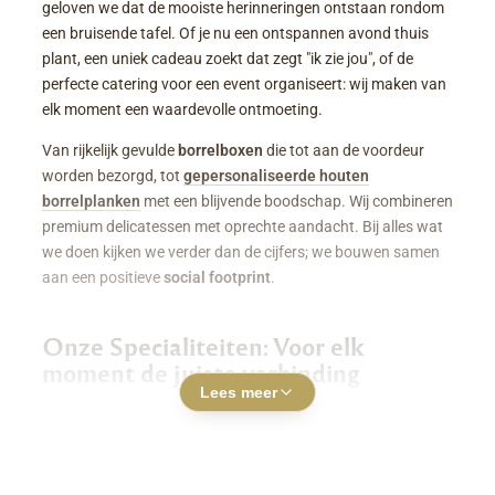
geloven we dat de mooiste herinneringen ontstaan rondom
een bruisende tafel. Of je nu een ontspannen avond thuis
plant, een uniek cadeau zoekt dat zegt "ik zie jou", of de
perfecte catering voor een event organiseert: wij maken van
elk moment een waardevolle ontmoeting.
Van rijkelijk gevulde
borrelboxen
die tot aan de voordeur
worden bezorgd, tot
gepersonaliseerde houten
borrelplanken
met een blijvende boodschap. Wij combineren
premium delicatessen met oprechte aandacht. Bij alles wat
we doen kijken we verder dan de cijfers; we bouwen samen
aan een positieve
social footprint
.
Onze Specialiteiten: Voor elk
moment de juiste verbinding
Lees meer
Luxe Borrelboxen & Borrelpakketten
Geen zin of tijd om zelf uren in de keuken te staan? Een
borrelbox bestellen
was nog nooit zo makkelijk. Onze
boxen zitten boordevol smaakvolle kazen, fijne charcuterie,