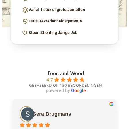
Vanaf 1 stuk of grote aantallen
100% Tevredenheidsgarantie
Steun Stichting Jarige Job
Food and Wood
4.7
GEBASEERD OP 130 BEOORDELINGEN
powered by
G
o
o
g
l
e
Sera Brugmans