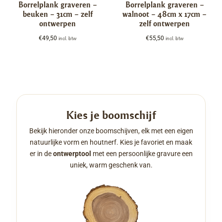
Borrelplank graveren –
Borrelplank graveren –
beuken – 31cm – zelf
walnoot – 48cm x 17cm –
ontwerpen
zelf ontwerpen
€
49,50
€
55,50
incl. btw
incl. btw
Kies je boomschijf
Bekijk hieronder onze boomschijven, elk met een eigen
natuurlijke vorm en houtnerf. Kies je favoriet en maak
er in de
ontwerptool
met een persoonlijke gravure een
uniek, warm geschenk van.