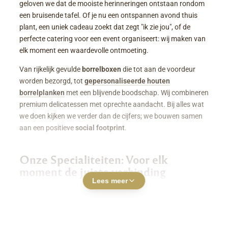
geloven we dat de mooiste herinneringen ontstaan rondom
een bruisende tafel. Of je nu een ontspannen avond thuis
plant, een uniek cadeau zoekt dat zegt "ik zie jou", of de
perfecte catering voor een event organiseert: wij maken van
elk moment een waardevolle ontmoeting.
Van rijkelijk gevulde
borrelboxen
die tot aan de voordeur
worden bezorgd, tot
gepersonaliseerde houten
borrelplanken
met een blijvende boodschap. Wij combineren
premium delicatessen met oprechte aandacht. Bij alles wat
we doen kijken we verder dan de cijfers; we bouwen samen
aan een positieve
social footprint
.
Onze Specialiteiten: Voor elk
moment de juiste verbinding
Lees meer
Luxe Borrelboxen & Borrelpakketten
Geen zin of tijd om zelf uren in de keuken te staan? Een
borrelbox bestellen
was nog nooit zo makkelijk. Onze
boxen zitten boordevol smaakvolle kazen, fijne charcuterie,