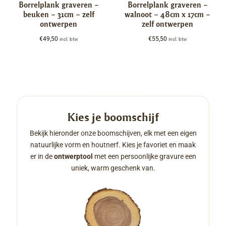
Borrelplank graveren –
Borrelplank graveren –
beuken – 31cm – zelf
walnoot – 48cm x 17cm –
ontwerpen
zelf ontwerpen
€
49,50
€
55,50
incl. btw
incl. btw
Kies je boomschijf
Bekijk hieronder onze boomschijven, elk met een eigen
natuurlijke vorm en houtnerf. Kies je favoriet en maak
er in de
ontwerptool
met een persoonlijke gravure een
uniek, warm geschenk van.