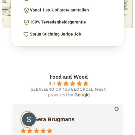
Vanaf 1 stuk of grote aantallen
100% Tevredenheidsgarantie
Steun Stichting Jarige Job
Food and Wood
4.7
GEBASEERD OP 130 BEOORDELINGEN
powered by
G
o
o
g
l
e
Sera Brugmans