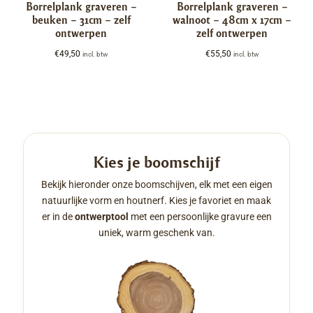
Borrelplank graveren –
Borrelplank graveren –
beuken – 31cm – zelf
walnoot – 48cm x 17cm –
ontwerpen
zelf ontwerpen
€
49,50
€
55,50
incl. btw
incl. btw
Kies je boomschijf
Bekijk hieronder onze boomschijven, elk met een eigen
natuurlijke vorm en houtnerf. Kies je favoriet en maak
er in de
ontwerptool
met een persoonlijke gravure een
uniek, warm geschenk van.