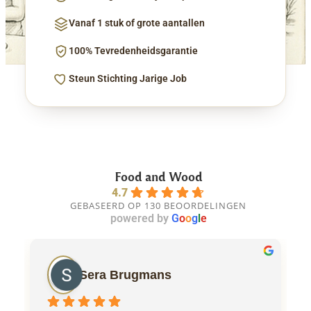
Vanaf 1 stuk of grote aantallen
100% Tevredenheidsgarantie
Steun Stichting Jarige Job
Food and Wood
4.7
GEBASEERD OP 130 BEOORDELINGEN
powered by
G
o
o
g
l
e
Sera Brugmans