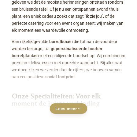
geloven we dat de mooiste herinneringen ontstaan rondom
een bruisende tafel. Of je nu een ontspannen avond thuis
plant, een uniek cadeau zoekt dat zegt "ik zie jou", of de
perfecte catering voor een event organiseert: wij maken van
elk moment een waardevolle ontmoeting.
Van rijkelijk gevulde
borrelboxen
die tot aan de voordeur
worden bezorgd, tot
gepersonaliseerde houten
borrelplanken
met een blijvende boodschap. Wij combineren
premium delicatessen met oprechte aandacht. Bij alles wat
we doen kijken we verder dan de cijfers; we bouwen samen
aan een positieve
social footprint
.
Onze Specialiteiten: Voor elk
moment de juiste verbinding
Lees meer
Luxe Borrelboxen & Borrelpakketten
Geen zin of tijd om zelf uren in de keuken te staan? Een
borrelbox bestellen
was nog nooit zo makkelijk. Onze
boxen zitten boordevol smaakvolle kazen, fijne charcuterie,