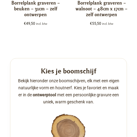
Borrelplank graveren –
Borrelplank graveren –
beuken – 31cm – zelf
walnoot – 48cm x 17cm –
ontwerpen
zelf ontwerpen
€
49,50
€
55,50
incl. btw
incl. btw
Kies je boomschijf
Bekijk hieronder onze boomschijven, elk met een eigen
natuurlijke vorm en houtnerf. Kies je favoriet en maak
er in de
ontwerptool
met een persoonlijke gravure een
uniek, warm geschenk van.