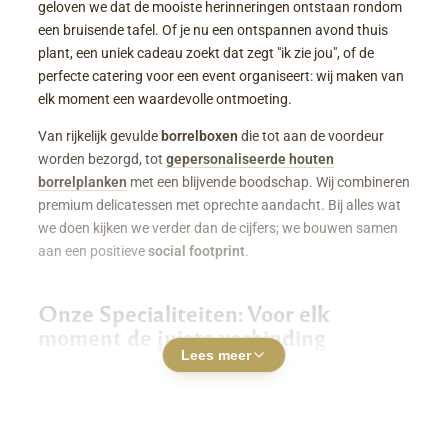
geloven we dat de mooiste herinneringen ontstaan rondom
een bruisende tafel. Of je nu een ontspannen avond thuis
plant, een uniek cadeau zoekt dat zegt "ik zie jou", of de
perfecte catering voor een event organiseert: wij maken van
elk moment een waardevolle ontmoeting.
Van rijkelijk gevulde
borrelboxen
die tot aan de voordeur
worden bezorgd, tot
gepersonaliseerde houten
borrelplanken
met een blijvende boodschap. Wij combineren
premium delicatessen met oprechte aandacht. Bij alles wat
we doen kijken we verder dan de cijfers; we bouwen samen
aan een positieve
social footprint
.
Onze Specialiteiten: Voor elk
moment de juiste verbinding
Lees meer
Luxe Borrelboxen & Borrelpakketten
Geen zin of tijd om zelf uren in de keuken te staan? Een
borrelbox bestellen
was nog nooit zo makkelijk. Onze
boxen zitten boordevol smaakvolle kazen, fijne charcuterie,