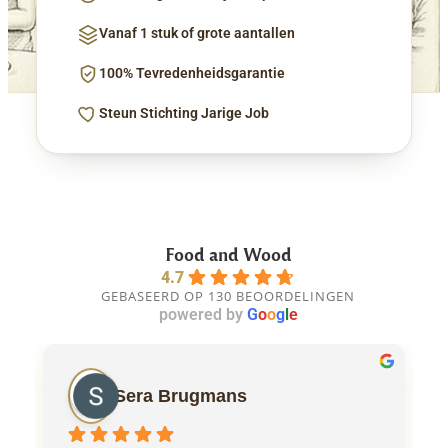
Vanaf 1 stuk of grote aantallen
100% Tevredenheidsgarantie
Steun Stichting Jarige Job
Food and Wood
4.7
GEBASEERD OP 130 BEOORDELINGEN
powered by
G
o
o
g
l
e
Sera Brugmans