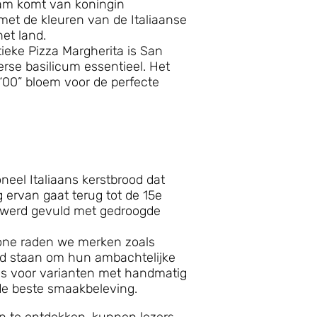
aam komt van koningin
met de kleuren van de Italiaanse
et land.
ieke Pizza Margherita is San
se basilicum essentieel. Het
“00” bloem voor de perfecte
neel Italiaans kerstbrood dat
g ervan gaat terug tot de 15e
k werd gevuld met gedroogde
tone raden we merken zoals
end staan om hun ambachtelijke
es voor varianten met handmatig
de beste smaakbeleving.