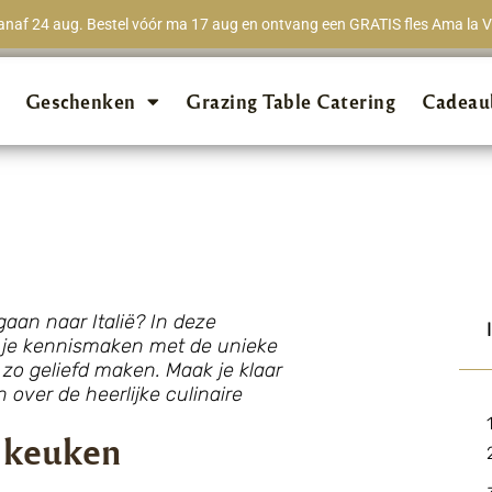
naf 24 aug. Bestel vóór ma 17 aug en ontvang een GRATIS fles Ama la Vi
★★★★★
98% van 
Geschenken
Grazing Table Catering
Cadeau
gaan naar Italië? In deze
 ga je kennismaken met de unieke
zo geliefd maken. Maak je klaar
over de heerlijke culinaire
e keuken