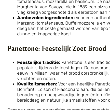
tomatensaus, mozzarella en basilicum. De n
Margherita van Savoye, die in 1889 een pizza 
vlag kreeg voorgeschoteld als eerbetoon aan h
Aanbevolen ingrediënten:
Voor een authent
Marzano-tomatensaus, Buffelmozzarella en ver
deeg kan het beste gemaakt worden van tipo 
dunne en knapperige korst.
Panettone: Feestelijk Zoet Brood
Feestelijke traditie:
Panettone is een traditio
populair is tijdens de feestdagen. De oorspron
eeuw in Milaan, waar het brood oorspronkelij
vruchten en noten.
Kwaliteitsmerken:
Voor een heerlijke Panet
Bonifanti, Loison of Fiasconaro aan, die bek
benadering en hoogwaardige ingrediënten. Ki
bereiddeeg en natuurlijke smaakstoffen voor 