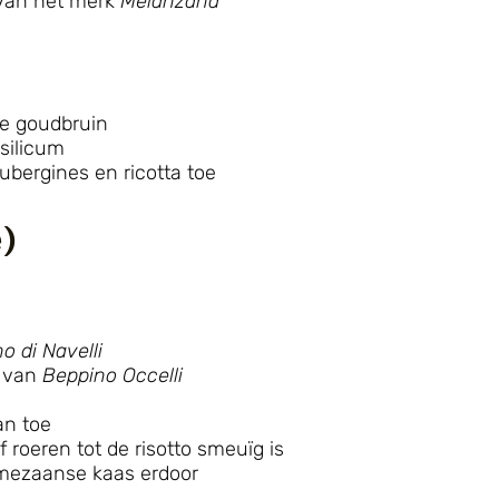
 van het merk
Melanzana
 ze goudbruin
silicum
bergines en ricotta toe
e)
o di Navelli
e van
Beppino Occelli
an toe
f roeren tot de risotto smeuïg is
rmezaanse kaas erdoor