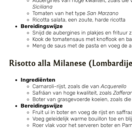
Aubergines van hoge kwaliteit, zoals die
Siciliana
Tomaten van het type
San Marzano
Ricotta salata, een zoute, harde ricotta
Bereidingswijze
Snijd de aubergines in plakjes en frituur
Kook de tomatensaus met knoflook en ba
Meng de saus met de pasta en voeg de au
Risotto alla Milanese (Lombardij
Ingrediënten
Carnaroli-rijst, zoals die van
Acquerello
Safráan van hoge kwaliteit, zoals
Zafferan
Boter van grasgevoerde koeien, zoals di
Bereidingswijze
Fruit ui in boter en voeg de rijst en saffra
Voeg geleidelijk warme bouillon toe en blij
Roer vlak voor het serveren boter en Pa