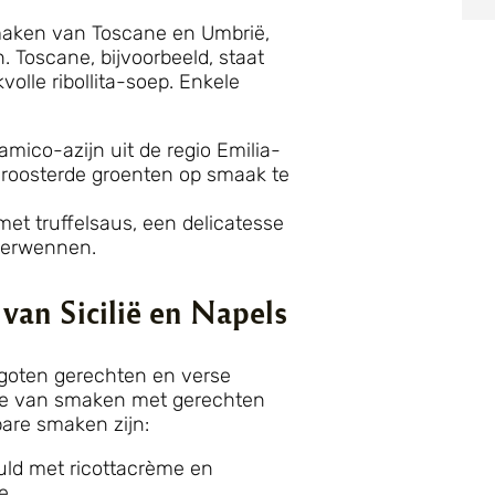
smaken van Toscane en Umbrië,
. Toscane, bijvoorbeeld, staat
lle ribollita-soep. Enkele
mico-azijn uit de regio Emilia-
roosterde groenten op smaak te
t truffelsaus, een delicatesse
 verwennen.
van Sicilië en Napels
rgoten gerechten en verse
sie van smaken met gerechten
are smaken zijn:
uld met ricottacrème en
e.