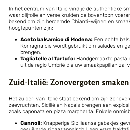
In het centrum van Italië vind je de authentieke 
waar olijfolie en verse kruiden de boventoon voeren
bekend om zijn beroemde Chianti-wijnen en smaakvo
hoogtepunten zijn:
Aceto balsamico di Modena:
Een echte balsa
Romagna die wordt gebruikt om salades en ge
brengen.
Tagliatelle al Tartufo:
Handgemaakte pasta me
uit de regio Umbrië die uw smaakpapillen zal
Zuid-Italië: Zonovergoten smaken 
Het zuiden van Italië staat bekend om zijn zonove
zeevruchten. Sicilië en Napels brengen een explo
zoals caponata en pizza margherita. Enkele onmisb
Cannoli:
Knapperige Siciliaanse gebakjes gev
gesuikerde sinaasappelschil, een ware traktati