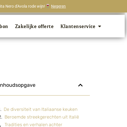
ta Nero d'Avola rode wijn!
Negeren
onze klanten beveelt ons aan!
bon
Zakelijke offerte
Klantenservice
Inhoudsopgave
De diversiteit van Italiaanse keuken
Beroemde streekgerechten uit Italië
Tradities en verhalen achter