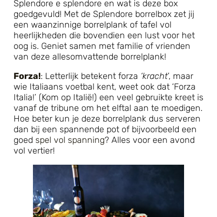
Splendore e splendore en wat is deze box
goedgevuld! Met de Splendore borrelbox zet jij
een waanzinnige borrelplank of tafel vol
heerlijkheden die bovendien een lust voor het
oog is. Geniet samen met familie of vrienden
van deze allesomvattende borrelplank!
Forza!
: Letterlijk betekent forza
‘kracht
’, maar
wie Italiaans voetbal kent, weet ook dat ‘Forza
Italia!’ (Kom op Italië!) een veel gebruikte kreet is
vanaf de tribune om het elftal aan te moedigen.
Hoe beter kun je deze borrelplank dus serveren
dan bij een spannende pot of bijvoorbeeld een
goed
spel vol spanning
? Alles voor een avond
vol vertier!