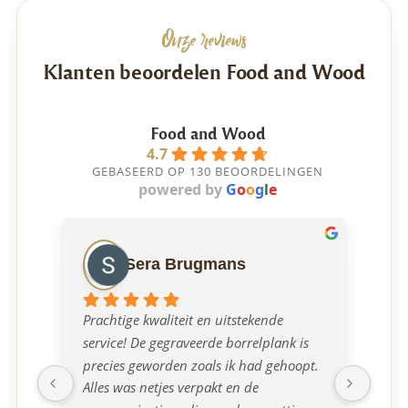
Onze reviews
Klanten beoordelen Food and Wood
Food and Wood
4.7
GEBASEERD OP 130 BEOORDELINGEN
powered by
G
o
o
g
l
e
Sera Brugmans
Prachtige kwaliteit en uitstekende 
Ont
service! De gegraveerde borrelplank is 
mee
precies geworden zoals ik had gehoopt. 
borr
Alles was netjes verpakt en de 