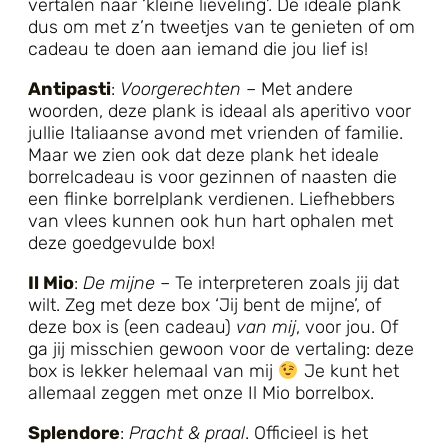
vertalen naar ‘kleine lieveling’. De ideale plank
dus om met z’n tweetjes van te genieten of om
cadeau te doen aan iemand die jou lief is!
Antipasti
:
Voorgerechten
– Met andere
woorden, deze plank is ideaal als aperitivo voor
jullie Italiaanse avond met vrienden of familie.
Maar we zien ook dat deze plank het ideale
borrelcadeau is voor gezinnen of naasten die
een flinke borrelplank verdienen. Liefhebbers
van vlees kunnen ook hun hart ophalen met
deze goedgevulde box!
Il Mio
:
De mijne
– Te interpreteren zoals jij dat
wilt. Zeg met deze box ‘Jij bent de mijne’, of
deze box is (een cadeau)
van mij
, voor jou. Of
ga jij misschien gewoon voor de vertaling: deze
box is lekker helemaal van mij
Je kunt het
allemaal zeggen met onze Il Mio borrelbox.
Splendore
:
Pracht & praal
. Officieel is het