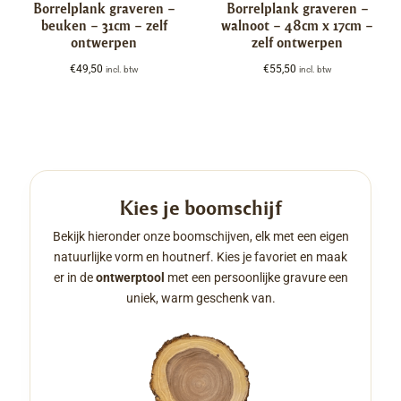
Borrelplank graveren –
Borrelplank graveren –
beuken – 31cm – zelf
walnoot – 48cm x 17cm –
ontwerpen
zelf ontwerpen
€
49,50
€
55,50
incl. btw
incl. btw
Kies je boomschijf
Bekijk hieronder onze boomschijven, elk met een eigen
natuurlijke vorm en houtnerf. Kies je favoriet en maak
er in de
ontwerptool
met een persoonlijke gravure een
uniek, warm geschenk van.