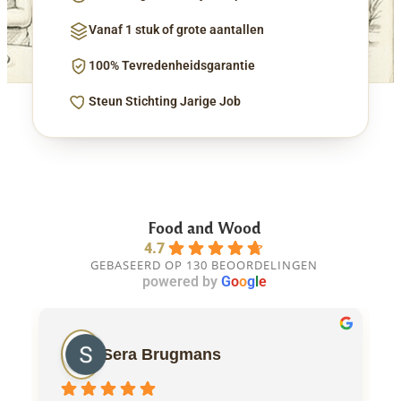
Vanaf 1 stuk of grote aantallen
100% Tevredenheidsgarantie
Steun Stichting Jarige Job
Food and Wood
4.7
GEBASEERD OP 130 BEOORDELINGEN
powered by
G
o
o
g
l
e
Sera Brugmans