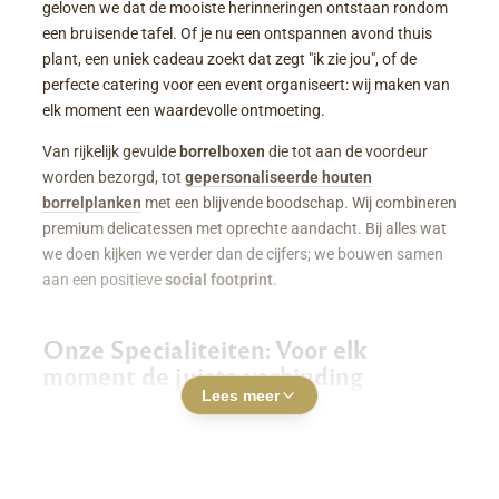
geloven we dat de mooiste herinneringen ontstaan rondom
een bruisende tafel. Of je nu een ontspannen avond thuis
plant, een uniek cadeau zoekt dat zegt "ik zie jou", of de
perfecte catering voor een event organiseert: wij maken van
elk moment een waardevolle ontmoeting.
Van rijkelijk gevulde
borrelboxen
die tot aan de voordeur
worden bezorgd, tot
gepersonaliseerde houten
borrelplanken
met een blijvende boodschap. Wij combineren
premium delicatessen met oprechte aandacht. Bij alles wat
we doen kijken we verder dan de cijfers; we bouwen samen
aan een positieve
social footprint
.
Onze Specialiteiten: Voor elk
moment de juiste verbinding
Lees meer
Luxe Borrelboxen & Borrelpakketten
Geen zin of tijd om zelf uren in de keuken te staan? Een
borrelbox bestellen
was nog nooit zo makkelijk. Onze
boxen zitten boordevol smaakvolle kazen, fijne charcuterie,