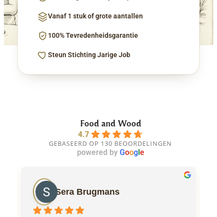
Vanaf 1 stuk of grote aantallen
100% Tevredenheidsgarantie
Steun Stichting Jarige Job
Food and Wood
4.7
GEBASEERD OP 130 BEOORDELINGEN
powered by
G
o
o
g
l
e
Sera Brugmans