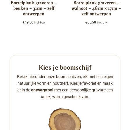
Borrelplank graveren –
Borrelplank graveren –
beuken – 31cm – zelf
walnoot – 48cm x 17cm –
ontwerpen
zelf ontwerpen
€
49,50
€
55,50
incl. btw
incl. btw
Kies je boomschijf
Bekijk hieronder onze boomschijven, elk met een eigen
natuurlijke vorm en houtnerf. Kies je favoriet en maak
er in de
ontwerptool
met een persoonlijke gravure een
uniek, warm geschenk van.