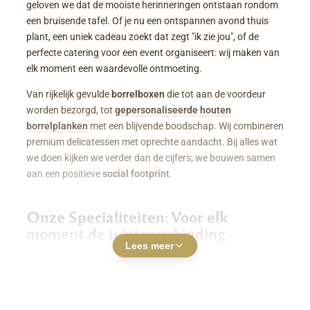
geloven we dat de mooiste herinneringen ontstaan rondom
een bruisende tafel. Of je nu een ontspannen avond thuis
plant, een uniek cadeau zoekt dat zegt "ik zie jou", of de
perfecte catering voor een event organiseert: wij maken van
elk moment een waardevolle ontmoeting.
Van rijkelijk gevulde
borrelboxen
die tot aan de voordeur
worden bezorgd, tot
gepersonaliseerde houten
borrelplanken
met een blijvende boodschap. Wij combineren
premium delicatessen met oprechte aandacht. Bij alles wat
we doen kijken we verder dan de cijfers; we bouwen samen
aan een positieve
social footprint
.
Onze Specialiteiten: Voor elk
moment de juiste verbinding
Lees meer
Luxe Borrelboxen & Borrelpakketten
Geen zin of tijd om zelf uren in de keuken te staan? Een
borrelbox bestellen
was nog nooit zo makkelijk. Onze
boxen zitten boordevol smaakvolle kazen, fijne charcuterie,