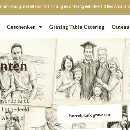
naf 24 aug. Bestel vóór ma 17 aug en ontvang een GRATIS fles Ama la Vi
★★★★★
98% van 
Geschenken
Grazing Table Catering
Cadeau
nten
isende tafel.
 het gedeeld
Borrelplank graveren
we de tijd