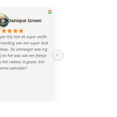
Danique Groen
Ilse Mulder
per blij met de super snelle 
Echt super geregeld allemaal, 
rzending van een super leuk 
mega blij met het product, na 
deau. De ontvanger was erg 
aanlevering van de foto was 
ij en het was ook een feestje 
de plank iets donkerder 
 het cadeau te geven. Een 
uitgevallen, dit werd ook 
orme aanrader!
opgemerkt en direct 
gecorrigeerd en we kregen 
zelfs een nieuwe! Super 
tevreden, bedankt