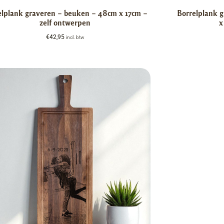
elplank graveren – beuken – 48cm x 17cm –
Borrelplank 
zelf ontwerpen
x
€
42,95
incl. btw