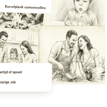
Borrelplank samenstellen
rtijd of spoed
 Jarige Job