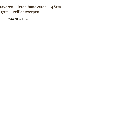
graveren – leren handvaten – 48cm
 17cm – zelf ontwerpen
€
44,50
incl. btw