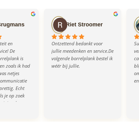
Brugmans
Riet Stroomer
eit en 
Ontzettend bedankt voor 
Su
ice! De 
jullie meedenken en service.De 
ve
relplank is 
volgende borrelplank bestel ik 
ca
n zoals ik had 
wéér bij jullie.
bl
as netjes 
om
communicatie 
en
prettig. Echt 
s je op zoek 
rigineel en 
eau!