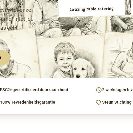
Grazing table catering
even tot onze
Samen met jou
pas echt
n
FSC®-gecertificeerd duurzaam hout
2 werkdagen leve
100% Tevredenheidsgarantie
Steun Stichting