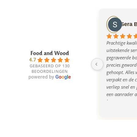
Sera 
Prachtige kwalit
uitstekende serv
Food and Wood
gegraveerde bor
4.7
precies geworde
GEBASEERD OP 130
BEOORDELINGEN
gehoopt. Alles w
powered by
G
o
o
g
l
e
verpakt en de 
verliep snel en 
een aanrader al
bent naar een o
kwalitatief cad