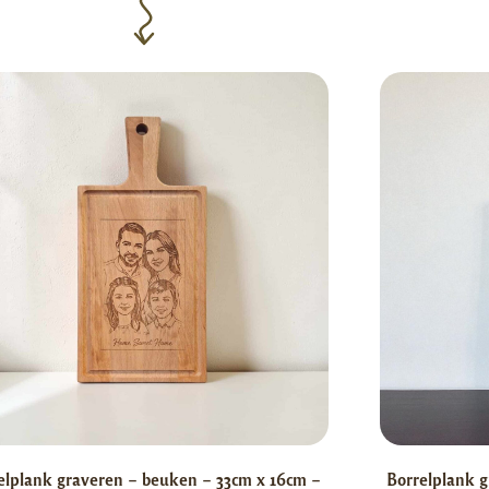
elplank graveren – beuken – 33cm x 16cm –
Borrelplank g