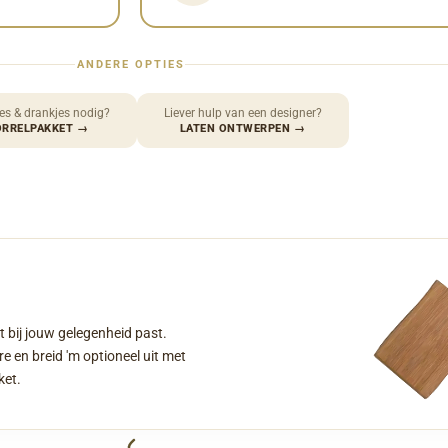
ANDERE OPTIES
es & drankjes nodig?
Liever hulp van een designer?
ORRELPAKKET
→
LATEN ONTWERPEN
→
t bij jouw gelegenheid past.
e en breid 'm optioneel uit met
ket.