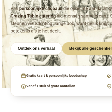
Van
persoonlijke cadeaus
die oprechte aandacht g
Grazing Table catering
die mensen samenbrengt. 
steunen we Stichting Jarige Job, want geluk krijgt 
betekenis als je het deelt.
Ontdek ons verhaal
Bekijk alle geschenke
Gratis kaart & persoonlijke boodschap
Vanaf 1 stuk of grote aantallen