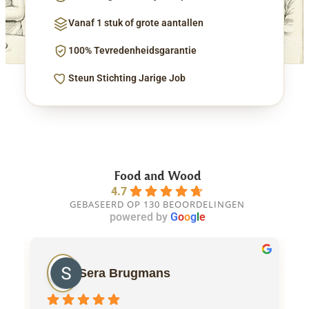
Vanaf 1 stuk of grote aantallen
100% Tevredenheidsgarantie
Steun Stichting Jarige Job
Food and Wood
4.7
GEBASEERD OP 130 BEOORDELINGEN
powered by
G
o
o
g
l
e
Sera Brugmans