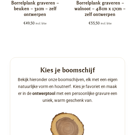
Borrelplank graveren –
Borrelplank graveren –
beuken – 31cm – zelf
walnoot – 48cm x 17cm –
ontwerpen
zelf ontwerpen
€
49,50
€
55,50
incl. btw
incl. btw
Kies je boomschijf
Bekijk hieronder onze boomschijven, elk met een eigen
natuurlijke vorm en houtnerf. Kies je favoriet en maak
er in de
ontwerptool
met een persoonlijke gravure een
uniek, warm geschenk van.