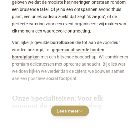
geloven we dat de mooiste herinneringen ontstaan rondom
een bruisende tafel. Of je nu een ontspannen avond thuis
plant, een uniek cadeau zoekt dat zegt "ik zie jou", of de
perfecte catering voor een event organiseert: wij maken van
elk moment een waardevolle ontmoeting.
Van rijkelijk gevulde
borrelboxen
die tot aan de voordeur
worden bezorgd, tot
gepersonaliseerde houten
borrelplanken
met een blijvende boodschap. Wij combineren
premium delicatessen met oprechte aandacht. Bij alles wat
we doen kijken we verder dan de cijfers; we bouwen samen
aan een positieve
social footprint
.
Onze Specialiteiten: Voor elk
moment de juiste verbinding
Lees meer
Luxe Borrelboxen & Borrelpakketten
Geen zin of tijd om zelf uren in de keuken te staan? Een
borrelbox bestellen
was nog nooit zo makkelijk. Onze
boxen zitten boordevol smaakvolle kazen, fijne charcuterie,