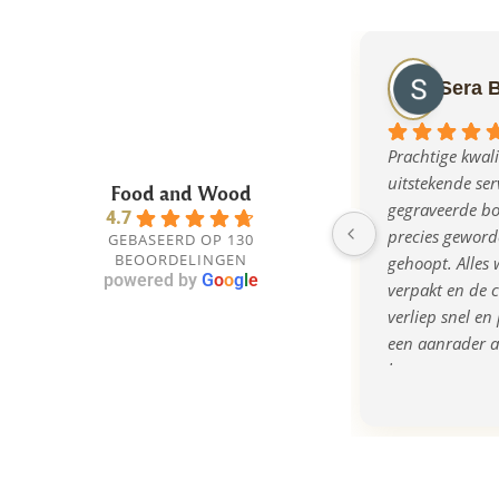
Sera 
Prachtige kwalit
uitstekende serv
Food and Wood
gegraveerde bor
4.7
precies geworde
GEBASEERD OP 130
BEOORDELINGEN
gehoopt. Alles w
powered by
G
o
o
g
l
e
verpakt en de 
verliep snel en 
een aanrader al
bent naar een o
kwalitatief cad