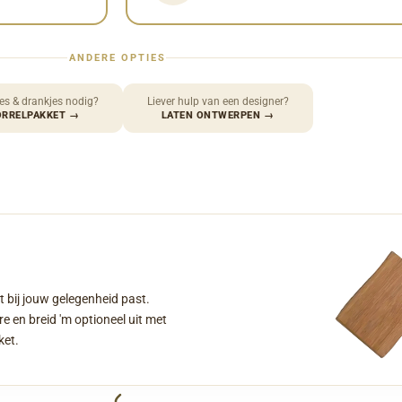
ANDERE OPTIES
es & drankjes nodig?
Liever hulp van een designer?
ORRELPAKKET
→
LATEN ONTWERPEN
→
t bij jouw gelegenheid past.
e en breid 'm optioneel uit met
ket.