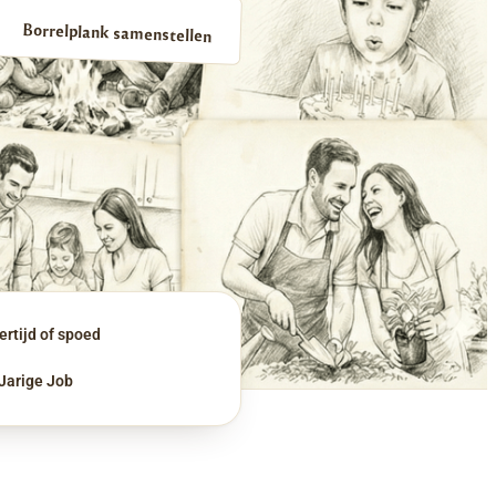
Borrelplank samenstellen
rtijd of spoed
 Jarige Job