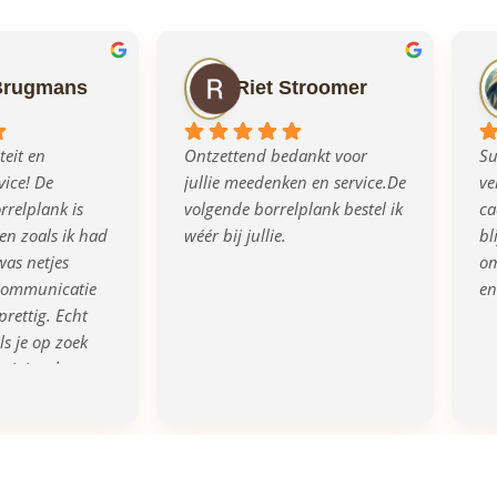
Brugmans
Riet Stroomer
eit en 
Ontzettend bedankt voor 
Su
ice! De 
jullie meedenken en service.De 
ve
relplank is 
volgende borrelplank bestel ik 
ca
n zoals ik had 
wéér bij jullie.
bl
as netjes 
om
communicatie 
en
prettig. Echt 
s je op zoek 
rigineel en 
eau!