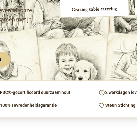
Grazing table catering
even tot onze
Samen met jou
pas echt
n
FSC®-gecertificeerd duurzaam hout
2 werkdagen leve
100% Tevredenheidsgarantie
Steun Stichting