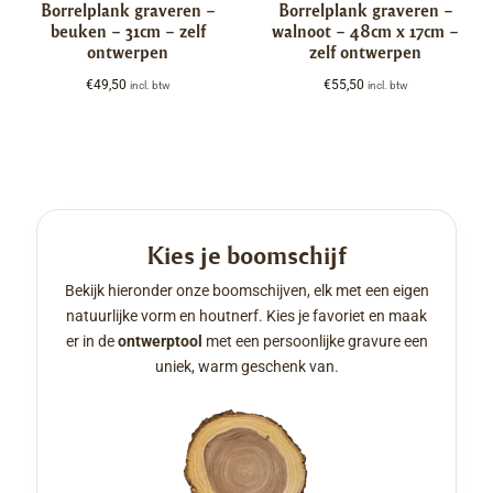
Borrelplank graveren –
Borrelplank graveren –
beuken – 31cm – zelf
walnoot – 48cm x 17cm –
ontwerpen
zelf ontwerpen
€
49,50
€
55,50
incl. btw
incl. btw
Kies je boomschijf
Bekijk hieronder onze boomschijven, elk met een eigen
natuurlijke vorm en houtnerf. Kies je favoriet en maak
er in de
ontwerptool
met een persoonlijke gravure een
uniek, warm geschenk van.