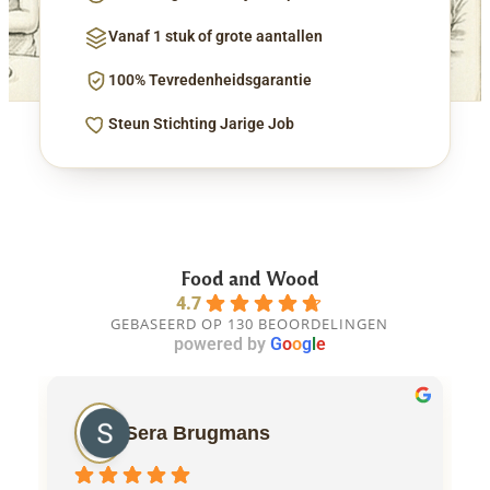
Vanaf 1 stuk of grote aantallen
100% Tevredenheidsgarantie
Steun Stichting Jarige Job
Food and Wood
4.7
GEBASEERD OP 130 BEOORDELINGEN
powered by
G
o
o
g
l
e
Sera Brugmans