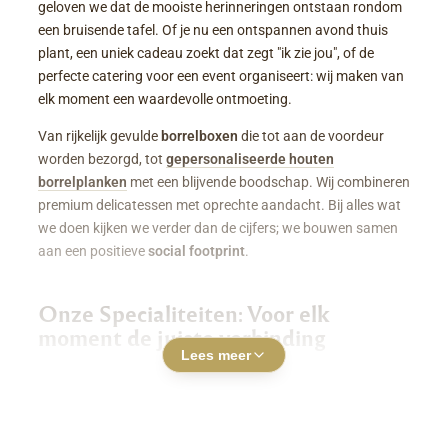
geloven we dat de mooiste herinneringen ontstaan rondom
een bruisende tafel. Of je nu een ontspannen avond thuis
plant, een uniek cadeau zoekt dat zegt "ik zie jou", of de
perfecte catering voor een event organiseert: wij maken van
elk moment een waardevolle ontmoeting.
Van rijkelijk gevulde
borrelboxen
die tot aan de voordeur
worden bezorgd, tot
gepersonaliseerde houten
borrelplanken
met een blijvende boodschap. Wij combineren
premium delicatessen met oprechte aandacht. Bij alles wat
we doen kijken we verder dan de cijfers; we bouwen samen
aan een positieve
social footprint
.
Onze Specialiteiten: Voor elk
moment de juiste verbinding
Lees meer
Luxe Borrelboxen & Borrelpakketten
Geen zin of tijd om zelf uren in de keuken te staan? Een
borrelbox bestellen
was nog nooit zo makkelijk. Onze
boxen zitten boordevol smaakvolle kazen, fijne charcuterie,