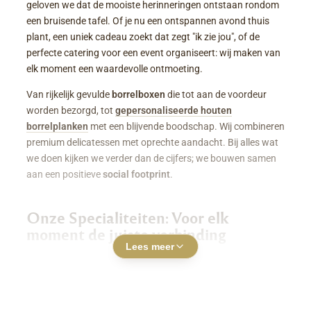
geloven we dat de mooiste herinneringen ontstaan rondom
een bruisende tafel. Of je nu een ontspannen avond thuis
plant, een uniek cadeau zoekt dat zegt "ik zie jou", of de
perfecte catering voor een event organiseert: wij maken van
elk moment een waardevolle ontmoeting.
Van rijkelijk gevulde
borrelboxen
die tot aan de voordeur
worden bezorgd, tot
gepersonaliseerde houten
borrelplanken
met een blijvende boodschap. Wij combineren
premium delicatessen met oprechte aandacht. Bij alles wat
we doen kijken we verder dan de cijfers; we bouwen samen
aan een positieve
social footprint
.
Onze Specialiteiten: Voor elk
moment de juiste verbinding
Lees meer
Luxe Borrelboxen & Borrelpakketten
Geen zin of tijd om zelf uren in de keuken te staan? Een
borrelbox bestellen
was nog nooit zo makkelijk. Onze
boxen zitten boordevol smaakvolle kazen, fijne charcuterie,