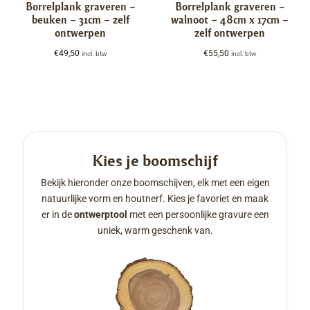
Borrelplank graveren –
Borrelplank graveren –
beuken – 31cm – zelf
walnoot – 48cm x 17cm –
ontwerpen
zelf ontwerpen
€
49,50
€
55,50
incl. btw
incl. btw
Kies je boomschijf
Bekijk hieronder onze boomschijven, elk met een eigen
natuurlijke vorm en houtnerf. Kies je favoriet en maak
er in de
ontwerptool
met een persoonlijke gravure een
uniek, warm geschenk van.