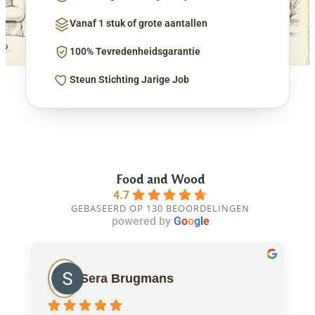
Vanaf 1 stuk of grote aantallen
100% Tevredenheidsgarantie
Steun Stichting Jarige Job
Food and Wood
4.7
GEBASEERD OP 130 BEOORDELINGEN
powered by
G
o
o
g
l
e
Sera Brugmans