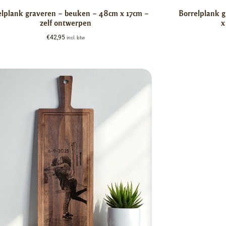
elplank graveren – beuken – 48cm x 17cm –
Borrelplank 
zelf ontwerpen
x
€
42,95
incl. btw