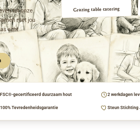
Grazing table catering
even tot onze
Samen met jou
pas echt
n
FSC®-gecertificeerd duurzaam hout
2 werkdagen leve
100% Tevredenheidsgarantie
Steun Stichting