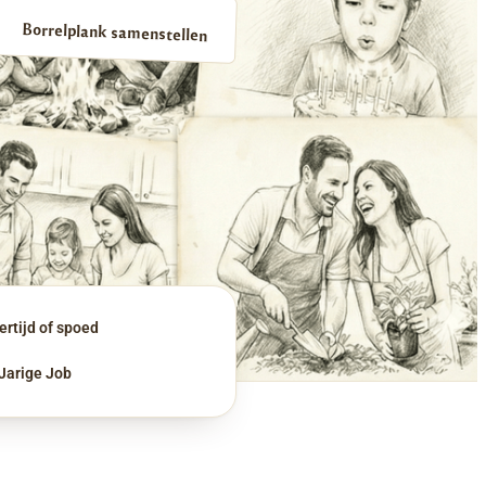
Borrelplank samenstellen
rtijd of spoed
 Jarige Job