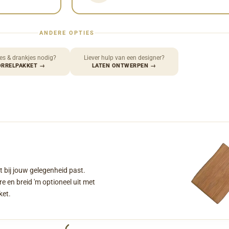
ANDERE OPTIES
es & drankjes nodig?
Liever hulp van een designer?
ORRELPAKKET
→
LATEN ONTWERPEN
→
t bij jouw gelegenheid past.
e en breid 'm optioneel uit met
ket.