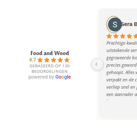
Sera 
Prachtige kwalit
uitstekende serv
Food and Wood
gegraveerde bor
4.7
precies geworde
GEBASEERD OP 130
BEOORDELINGEN
gehoopt. Alles w
powered by
G
o
o
g
l
e
verpakt en de 
verliep snel en 
een aanrader al
bent naar een o
kwalitatief cad