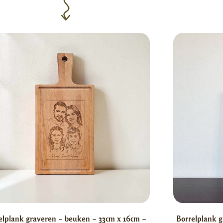
elplank graveren – beuken – 33cm x 16cm –
Borrelplank g