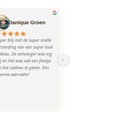
Danique Groen
Ilse Mulder
per blij met de super snelle 
Echt super geregeld allemaal, 
rzending van een super leuk 
mega blij met het product, na 
deau. De ontvanger was erg 
aanlevering van de foto was 
ij en het was ook een feestje 
de plank iets donkerder 
 het cadeau te geven. Een 
uitgevallen, dit werd ook 
orme aanrader!
opgemerkt en direct 
gecorrigeerd en we kregen 
zelfs een nieuwe! Super 
tevreden, bedankt