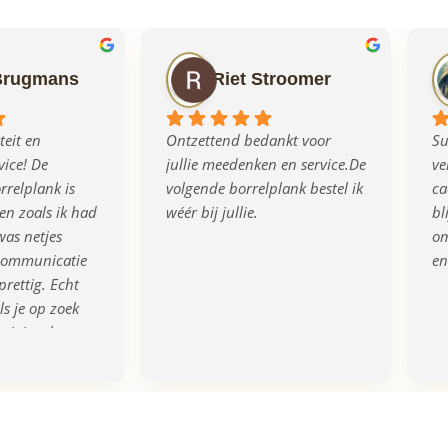
Brugmans
Riet Stroomer
eit en 
Ontzettend bedankt voor 
Su
ice! De 
jullie meedenken en service.De 
ve
relplank is 
volgende borrelplank bestel ik 
ca
n zoals ik had 
wéér bij jullie.
bl
as netjes 
om
communicatie 
en
prettig. Echt 
s je op zoek 
rigineel en 
eau!