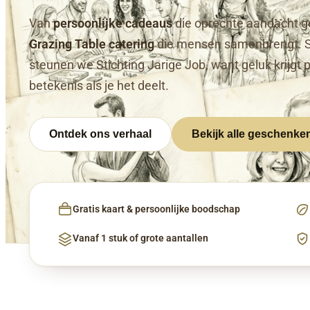
Van
persoonlijke cadeaus
die oprechte aandacht g
Grazing Table catering
die mensen samenbrengt. 
steunen we Stichting Jarige Job, want geluk krijgt 
betekenis als je het deelt.
Ontdek ons verhaal
Bekijk alle geschenke
Gratis kaart & persoonlijke boodschap
Vanaf 1 stuk of grote aantallen