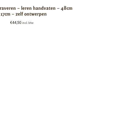
graveren – leren handvaten – 48cm
 17cm – zelf ontwerpen
€
44,50
incl. btw