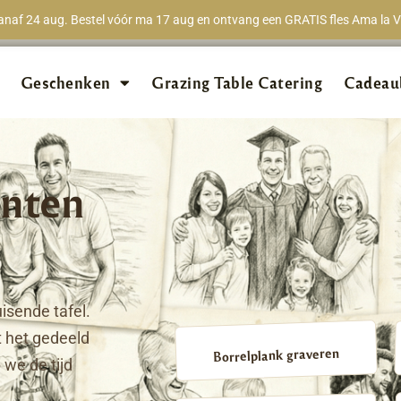
naf 24 aug. Bestel vóór ma 17 aug en ontvang een GRATIS fles Ama la Vi
★★★★★
98% van 
Geschenken
Grazing Table Catering
Cadeau
nten
isende tafel.
 het gedeeld
Borrelplank graveren
we de tijd