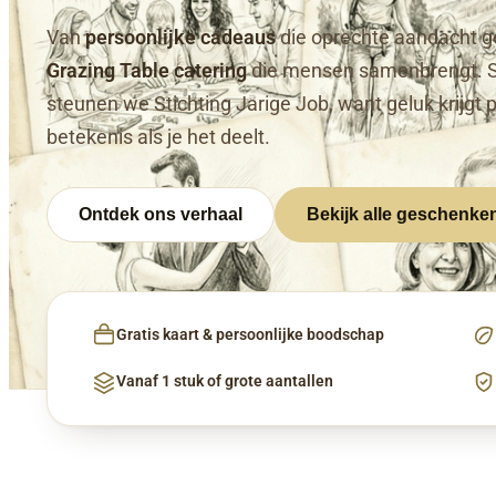
Van
persoonlijke cadeaus
die oprechte aandacht g
Grazing Table catering
die mensen samenbrengt. 
steunen we Stichting Jarige Job, want geluk krijgt 
betekenis als je het deelt.
Ontdek ons verhaal
Bekijk alle geschenke
Gratis kaart & persoonlijke boodschap
Vanaf 1 stuk of grote aantallen