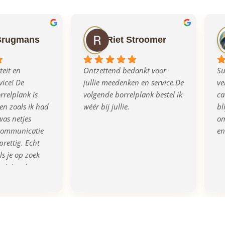
Brugmans
Riet Stroomer
eit en 
Ontzettend bedankt voor 
Su
ice! De 
jullie meedenken en service.De 
ve
relplank is 
volgende borrelplank bestel ik 
ca
n zoals ik had 
wéér bij jullie.
bl
as netjes 
om
communicatie 
en
prettig. Echt 
s je op zoek 
rigineel en 
eau!