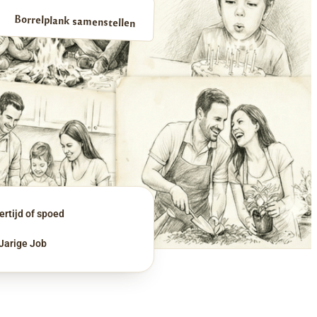
Borrelplank samenstellen
rtijd of spoed
 Jarige Job