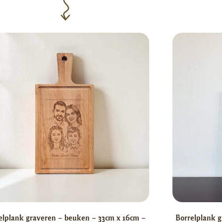
elplank graveren – beuken – 33cm x 16cm –
Borrelplank g