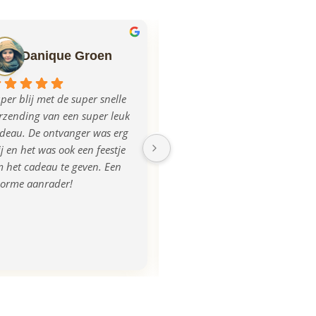
Danique Groen
Ilse Mulder
per blij met de super snelle 
Echt super geregeld allemaal, 
rzending van een super leuk 
mega blij met het product, na 
deau. De ontvanger was erg 
aanlevering van de foto was 
ij en het was ook een feestje 
de plank iets donkerder 
 het cadeau te geven. Een 
uitgevallen, dit werd ook 
orme aanrader!
opgemerkt en direct 
gecorrigeerd en we kregen 
zelfs een nieuwe! Super 
tevreden, bedankt