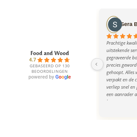
Sera 
Prachtige kwalit
uitstekende serv
Food and Wood
gegraveerde bor
4.7
precies geworde
GEBASEERD OP 130
BEOORDELINGEN
gehoopt. Alles w
powered by
G
o
o
g
l
e
verpakt en de 
verliep snel en 
een aanrader al
bent naar een o
kwalitatief cad