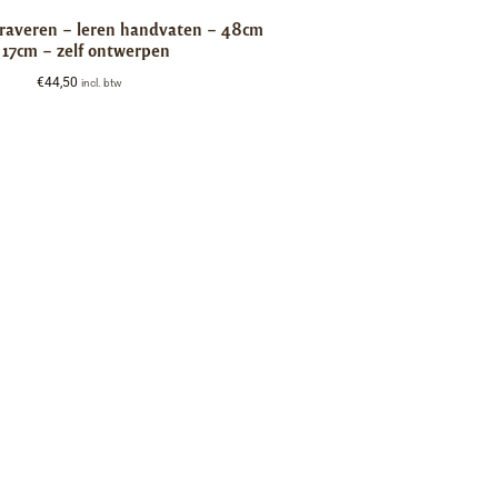
graveren – leren handvaten – 48cm
 17cm – zelf ontwerpen
€
44,50
incl. btw