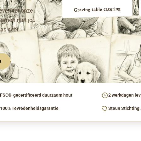
Grazing table catering
even tot onze
Samen met jou
pas echt
n
FSC®-gecertificeerd duurzaam hout
2 werkdagen leve
100% Tevredenheidsgarantie
Steun Stichting