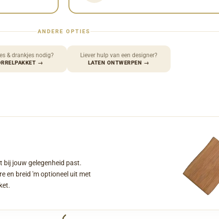
ANDERE OPTIES
es & drankjes nodig?
Liever hulp van een designer?
ORRELPAKKET
→
LATEN ONTWERPEN
→
t bij jouw gelegenheid past.
e en breid 'm optioneel uit met
ket.