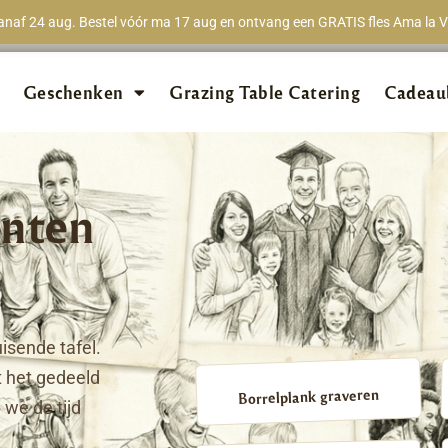
naf 24 aug. Bestel vóór ma 17 aug en ontvang een GRATIS fles Ama la Vi
★★★★★
98% van 
Geschenken
Grazing Table Catering
Cadeau
nten
isende tafel.
 het gedeeld
Borrelplank graveren
we de tijd