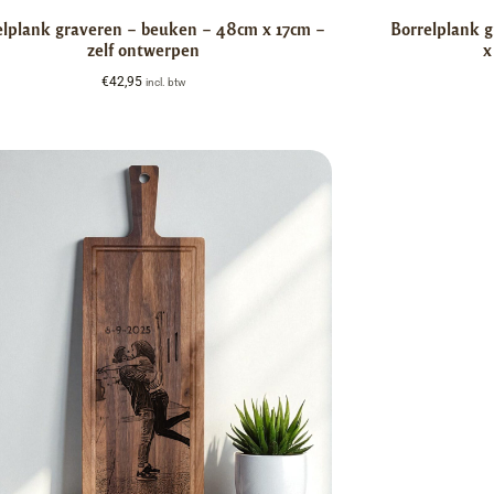
elplank graveren – beuken – 48cm x 17cm –
Borrelplank 
zelf ontwerpen
x
€
42,95
incl. btw