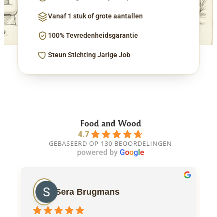
Vanaf 1 stuk of grote aantallen
100% Tevredenheidsgarantie
Steun Stichting Jarige Job
Food and Wood
4.7
GEBASEERD OP 130 BEOORDELINGEN
powered by
G
o
o
g
l
e
Sera Brugmans