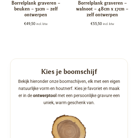
Borrelplank graveren –
Borrelplank graveren –
beuken – 31cm – zelf
walnoot – 48cm x 17cm –
ontwerpen
zelf ontwerpen
€
49,50
€
55,50
incl. btw
incl. btw
Kies je boomschijf
Bekijk hieronder onze boomschijven, elk met een eigen
natuurlijke vorm en houtnerf. Kies je favoriet en maak
er in de
ontwerptool
met een persoonlijke gravure een
uniek, warm geschenk van.