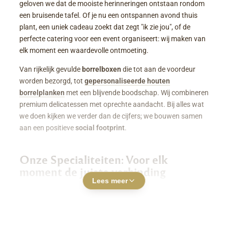
geloven we dat de mooiste herinneringen ontstaan rondom
een bruisende tafel. Of je nu een ontspannen avond thuis
plant, een uniek cadeau zoekt dat zegt "ik zie jou", of de
perfecte catering voor een event organiseert: wij maken van
elk moment een waardevolle ontmoeting.
Van rijkelijk gevulde
borrelboxen
die tot aan de voordeur
worden bezorgd, tot
gepersonaliseerde houten
borrelplanken
met een blijvende boodschap. Wij combineren
premium delicatessen met oprechte aandacht. Bij alles wat
we doen kijken we verder dan de cijfers; we bouwen samen
aan een positieve
social footprint
.
Onze Specialiteiten: Voor elk
moment de juiste verbinding
Lees meer
Luxe Borrelboxen & Borrelpakketten
Geen zin of tijd om zelf uren in de keuken te staan? Een
borrelbox bestellen
was nog nooit zo makkelijk. Onze
boxen zitten boordevol smaakvolle kazen, fijne charcuterie,