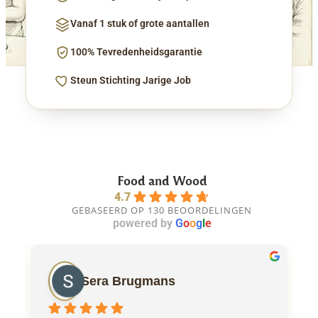
Vanaf 1 stuk of grote aantallen
100% Tevredenheidsgarantie
Steun Stichting Jarige Job
Food and Wood
4.7
GEBASEERD OP 130 BEOORDELINGEN
powered by
G
o
o
g
l
e
Sera Brugmans