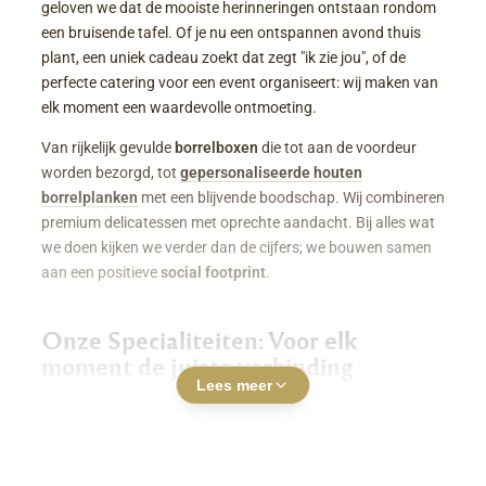
geloven we dat de mooiste herinneringen ontstaan rondom
een bruisende tafel. Of je nu een ontspannen avond thuis
plant, een uniek cadeau zoekt dat zegt "ik zie jou", of de
perfecte catering voor een event organiseert: wij maken van
elk moment een waardevolle ontmoeting.
Van rijkelijk gevulde
borrelboxen
die tot aan de voordeur
worden bezorgd, tot
gepersonaliseerde houten
borrelplanken
met een blijvende boodschap. Wij combineren
premium delicatessen met oprechte aandacht. Bij alles wat
we doen kijken we verder dan de cijfers; we bouwen samen
aan een positieve
social footprint
.
Onze Specialiteiten: Voor elk
moment de juiste verbinding
Lees meer
Luxe Borrelboxen & Borrelpakketten
Geen zin of tijd om zelf uren in de keuken te staan? Een
borrelbox bestellen
was nog nooit zo makkelijk. Onze
boxen zitten boordevol smaakvolle kazen, fijne charcuterie,