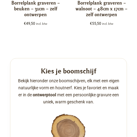
Borrelplank graveren –
Borrelplank graveren –
beuken – 31cm – zelf
walnoot – 48cm x 17cm –
ontwerpen
zelf ontwerpen
€
49,50
€
55,50
incl. btw
incl. btw
Kies je boomschijf
Bekijk hieronder onze boomschijven, elk met een eigen
natuurlijke vorm en houtnerf. Kies je favoriet en maak
er in de
ontwerptool
met een persoonlijke gravure een
uniek, warm geschenk van.