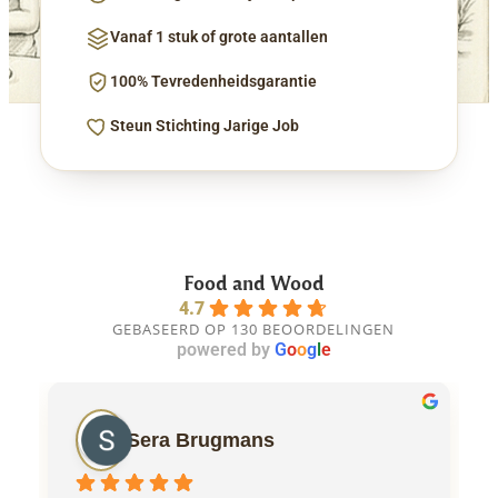
Vanaf 1 stuk of grote aantallen
100% Tevredenheidsgarantie
Steun Stichting Jarige Job
Food and Wood
4.7
GEBASEERD OP 130 BEOORDELINGEN
powered by
G
o
o
g
l
e
Sera Brugmans