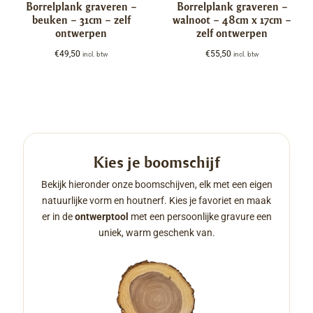
Borrelplank graveren –
Borrelplank graveren –
beuken – 31cm – zelf
walnoot – 48cm x 17cm –
ontwerpen
zelf ontwerpen
€
49,50
€
55,50
incl. btw
incl. btw
Kies je boomschijf
Bekijk hieronder onze boomschijven, elk met een eigen
natuurlijke vorm en houtnerf. Kies je favoriet en maak
er in de
ontwerptool
met een persoonlijke gravure een
uniek, warm geschenk van.