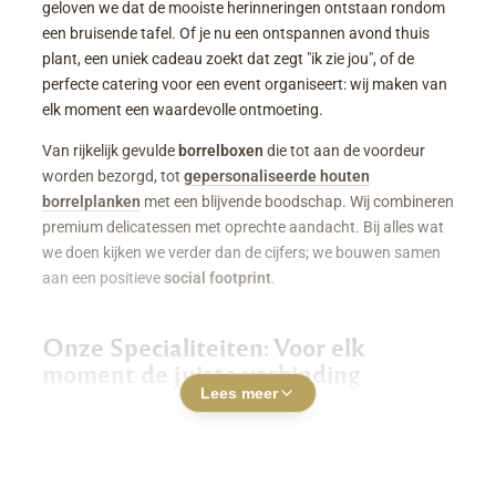
geloven we dat de mooiste herinneringen ontstaan rondom
een bruisende tafel. Of je nu een ontspannen avond thuis
plant, een uniek cadeau zoekt dat zegt "ik zie jou", of de
perfecte catering voor een event organiseert: wij maken van
elk moment een waardevolle ontmoeting.
Van rijkelijk gevulde
borrelboxen
die tot aan de voordeur
worden bezorgd, tot
gepersonaliseerde houten
borrelplanken
met een blijvende boodschap. Wij combineren
premium delicatessen met oprechte aandacht. Bij alles wat
we doen kijken we verder dan de cijfers; we bouwen samen
aan een positieve
social footprint
.
Onze Specialiteiten: Voor elk
moment de juiste verbinding
Lees meer
Luxe Borrelboxen & Borrelpakketten
Geen zin of tijd om zelf uren in de keuken te staan? Een
borrelbox bestellen
was nog nooit zo makkelijk. Onze
boxen zitten boordevol smaakvolle kazen, fijne charcuterie,