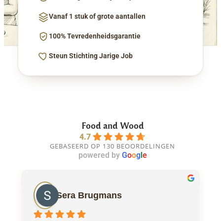
Vanaf 1 stuk of grote aantallen
100% Tevredenheidsgarantie
Steun Stichting Jarige Job
Food and Wood
4.7
GEBASEERD OP 130 BEOORDELINGEN
powered by
G
o
o
g
l
e
Sera Brugmans