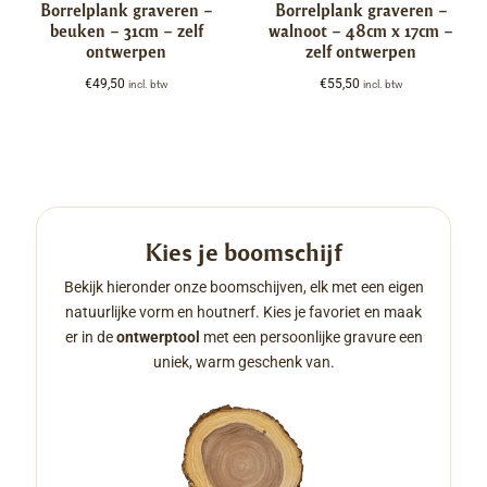
Borrelplank graveren –
Borrelplank graveren –
beuken – 31cm – zelf
walnoot – 48cm x 17cm –
ontwerpen
zelf ontwerpen
€
49,50
€
55,50
incl. btw
incl. btw
Kies je boomschijf
Bekijk hieronder onze boomschijven, elk met een eigen
natuurlijke vorm en houtnerf. Kies je favoriet en maak
er in de
ontwerptool
met een persoonlijke gravure een
uniek, warm geschenk van.