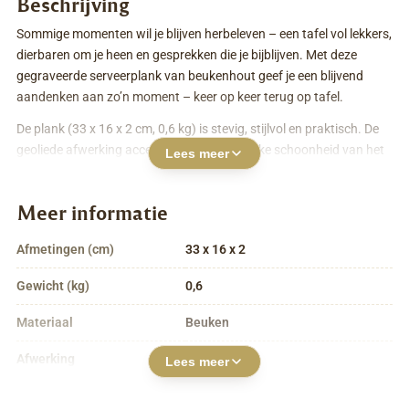
Beschrijving
Sommige momenten wil je blijven herbeleven – een tafel vol lekkers,
dierbaren om je heen en gesprekken die je bijblijven. Met deze
gegraveerde serveerplank van beukenhout geef je een blijvend
aandenken aan zo’n moment – keer op keer terug op tafel.
De plank (33 x 16 x 2 cm, 0,6 kg) is stevig, stijlvol en praktisch. De
geoliede afwerking accentueert de natuurlijke schoonheid van het
Lees meer
hout en biedt duurzame bescherming. De handige sapgeul houdt je
tafel schoon en het handvat maakt serveren
Meer informatie
eenvoudig. Personaliseer jouw plank met een eigen ontwerp, naam
of foto in onze gebruiksvriendelijke tool – wij graveren deze diep en
Afmetingen (cm)
33 x 16 x 2
haarscherp in het hout. Liever iets laten ontwerpen? Stuur ons een
foto en wij maken een professionele lijnschets voor een stijlvol en
Gewicht (kg)
0,6
uniek resultaat.
Materiaal
Beuken
Uit te breiden tot een compleet geschenkpakket met lekkere
hapjes, een goede wijn, cadeaufolie, strik en feestelijke doos – met
Afwerking
Geolied
Lees meer
zorg samengesteld en klaar om te geven.
Deze serveerplank van beukenhout combineert functionaliteit met
Een plank vol smaak, emotie en herinnering – die steeds opnieuw