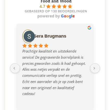
Food and Wood
4.7
GEBASEERD OP 130 BEOORDELINGEN
powered by
G
o
o
g
l
e
Sera Brugmans
Prachtige kwaliteit en uitstekende 
Ont
service! De gegraveerde borrelplank is 
mee
precies geworden zoals ik had gehoopt. 
borr
Alles was netjes verpakt en de 
communicatie verliep snel en prettig. 
Echt een aanrader als je op zoek bent 
naar een origineel en kwalitatief 
cadeau!