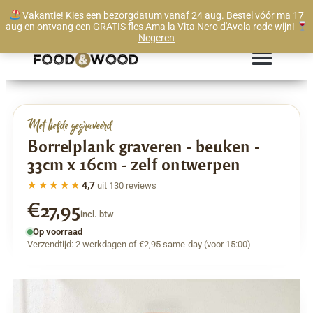
Vakantie! Kies een bezorgdatum vanaf 24 aug. Bestel vóór ma 17
Levertijd vanaf 1 werkdag
aug en ontvang een GRATIS fles Ama la Vita Nero d'Avola rode wijn!
Negeren
Met liefde gegraveerd
Borrelplank graveren - beuken -
33cm x 16cm - zelf ontwerpen
★★★★★
★★★★★
4,7
uit 130 reviews
€27,95
incl. btw
Op voorraad
Verzendtijd: 2 werkdagen of €2,95 same-day (voor 15:00)