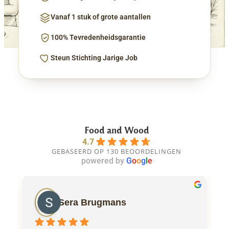
Vanaf 1 stuk of grote aantallen
100% Tevredenheidsgarantie
Steun Stichting Jarige Job
Food and Wood
4.7
GEBASEERD OP 130 BEOORDELINGEN
powered by
G
o
o
g
l
e
Sera Brugmans