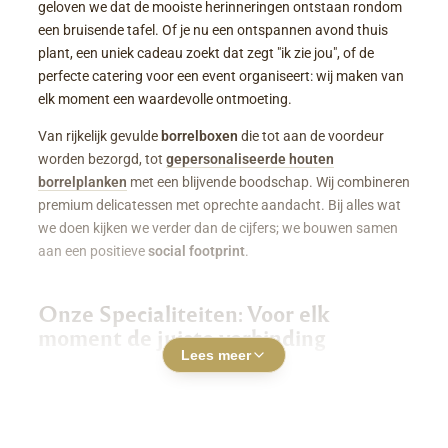
geloven we dat de mooiste herinneringen ontstaan rondom
een bruisende tafel. Of je nu een ontspannen avond thuis
plant, een uniek cadeau zoekt dat zegt "ik zie jou", of de
perfecte catering voor een event organiseert: wij maken van
elk moment een waardevolle ontmoeting.
Van rijkelijk gevulde
borrelboxen
die tot aan de voordeur
worden bezorgd, tot
gepersonaliseerde houten
borrelplanken
met een blijvende boodschap. Wij combineren
premium delicatessen met oprechte aandacht. Bij alles wat
we doen kijken we verder dan de cijfers; we bouwen samen
aan een positieve
social footprint
.
Onze Specialiteiten: Voor elk
moment de juiste verbinding
Lees meer
Luxe Borrelboxen & Borrelpakketten
Geen zin of tijd om zelf uren in de keuken te staan? Een
borrelbox bestellen
was nog nooit zo makkelijk. Onze
boxen zitten boordevol smaakvolle kazen, fijne charcuterie,