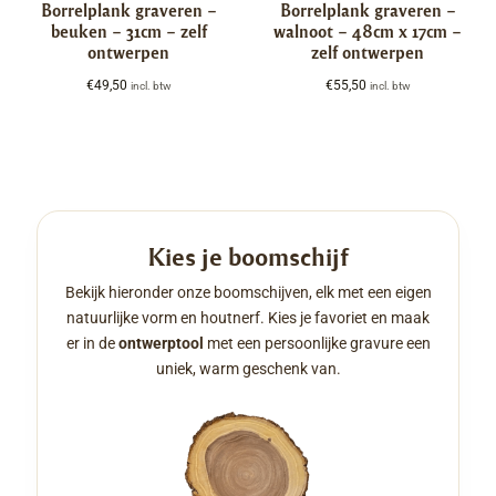
Borrelplank graveren –
Borrelplank graveren –
beuken – 31cm – zelf
walnoot – 48cm x 17cm –
ontwerpen
zelf ontwerpen
€
49,50
€
55,50
incl. btw
incl. btw
Kies je boomschijf
Bekijk hieronder onze boomschijven, elk met een eigen
natuurlijke vorm en houtnerf. Kies je favoriet en maak
er in de
ontwerptool
met een persoonlijke gravure een
uniek, warm geschenk van.