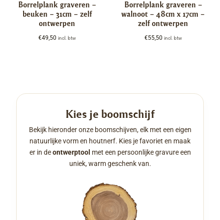
Borrelplank graveren –
Borrelplank graveren –
beuken – 31cm – zelf
walnoot – 48cm x 17cm –
ontwerpen
zelf ontwerpen
€
49,50
€
55,50
incl. btw
incl. btw
Kies je boomschijf
Bekijk hieronder onze boomschijven, elk met een eigen
natuurlijke vorm en houtnerf. Kies je favoriet en maak
er in de
ontwerptool
met een persoonlijke gravure een
uniek, warm geschenk van.