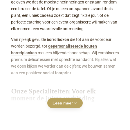
geloven we dat de mooiste herinneringen ontstaan rondom
een bruisende tafel. Of je nu een ontspannen avond thuis
plant, een uniek cadeau zoekt dat zegt "ik zie jou", of de
perfecte catering voor een event organiseert: wij maken van
elk moment een waardevolle ontmoeting.
Van rijkelijk gevulde
borrelboxen
die tot aan de voordeur
worden bezorgd, tot
gepersonaliseerde houten
borrelplanken
met een blijvende boodschap. Wij combineren
premium delicatessen met oprechte aandacht. Bij alles wat
we doen kijken we verder dan de cijfers; we bouwen samen
aan een positieve
social footprint
.
Onze Specialiteiten: Voor elk
moment de juiste verbinding
Lees meer
Luxe Borrelboxen & Borrelpakketten
Geen zin of tijd om zelf uren in de keuken te staan? Een
borrelbox bestellen
was nog nooit zo makkelijk. Onze
boxen zitten boordevol smaakvolle kazen, fijne charcuterie,