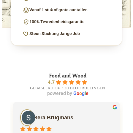
Vanaf 1 stuk of grote aantallen
100% Tevredenheidsgarantie
Steun Stichting Jarige Job
Food and Wood
4.7
GEBASEERD OP 130 BEOORDELINGEN
powered by
G
o
o
g
l
e
Sera Brugmans