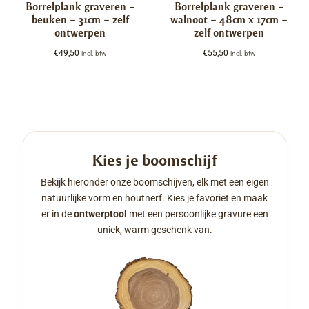
Borrelplank graveren –
Borrelplank graveren –
beuken – 31cm – zelf
walnoot – 48cm x 17cm –
ontwerpen
zelf ontwerpen
€
49,50
€
55,50
incl. btw
incl. btw
Kies je boomschijf
Bekijk hieronder onze boomschijven, elk met een eigen
natuurlijke vorm en houtnerf. Kies je favoriet en maak
er in de
ontwerptool
met een persoonlijke gravure een
uniek, warm geschenk van.