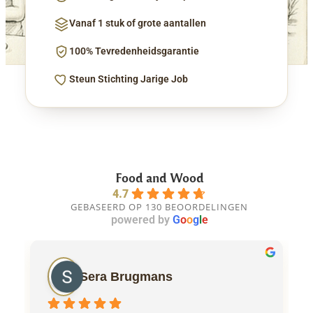
Vanaf 1 stuk of grote aantallen
100% Tevredenheidsgarantie
Steun Stichting Jarige Job
Food and Wood
4.7
GEBASEERD OP 130 BEOORDELINGEN
powered by
G
o
o
g
l
e
Sera Brugmans