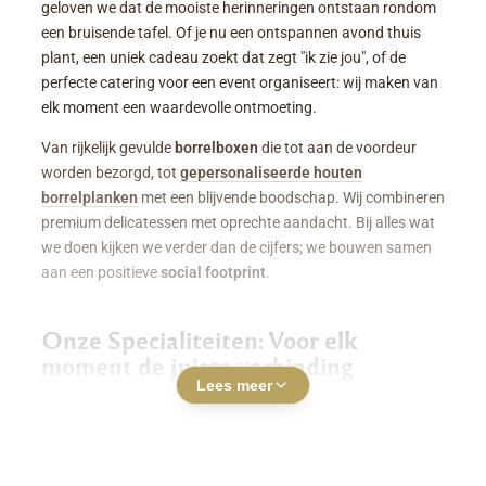
geloven we dat de mooiste herinneringen ontstaan rondom
een bruisende tafel. Of je nu een ontspannen avond thuis
plant, een uniek cadeau zoekt dat zegt "ik zie jou", of de
perfecte catering voor een event organiseert: wij maken van
elk moment een waardevolle ontmoeting.
Van rijkelijk gevulde
borrelboxen
die tot aan de voordeur
worden bezorgd, tot
gepersonaliseerde houten
borrelplanken
met een blijvende boodschap. Wij combineren
premium delicatessen met oprechte aandacht. Bij alles wat
we doen kijken we verder dan de cijfers; we bouwen samen
aan een positieve
social footprint
.
Onze Specialiteiten: Voor elk
moment de juiste verbinding
Lees meer
Luxe Borrelboxen & Borrelpakketten
Geen zin of tijd om zelf uren in de keuken te staan? Een
borrelbox bestellen
was nog nooit zo makkelijk. Onze
boxen zitten boordevol smaakvolle kazen, fijne charcuterie,