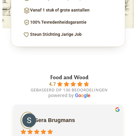
Vanaf 1 stuk of grote aantallen
100% Tevredenheidsgarantie
Steun Stichting Jarige Job
Food and Wood
4.7
GEBASEERD OP 130 BEOORDELINGEN
powered by
G
o
o
g
l
e
Sera Brugmans