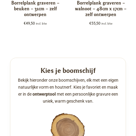
Borrelplank graveren –
Borrelplank graveren –
beuken – 31cm – zelf
walnoot – 48cm x 17cm –
ontwerpen
zelf ontwerpen
€
49,50
€
55,50
incl. btw
incl. btw
Kies je boomschijf
Bekijk hieronder onze boomschijven, elk met een eigen
natuurlijke vorm en houtnerf. Kies je favoriet en maak
er in de
ontwerptool
met een persoonlijke gravure een
uniek, warm geschenk van.