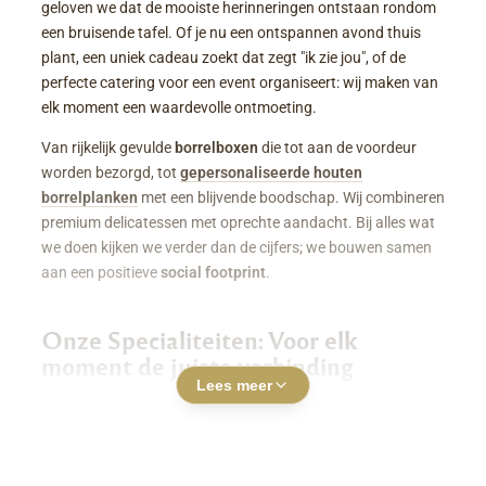
geloven we dat de mooiste herinneringen ontstaan rondom
een bruisende tafel. Of je nu een ontspannen avond thuis
plant, een uniek cadeau zoekt dat zegt "ik zie jou", of de
perfecte catering voor een event organiseert: wij maken van
elk moment een waardevolle ontmoeting.
Van rijkelijk gevulde
borrelboxen
die tot aan de voordeur
worden bezorgd, tot
gepersonaliseerde houten
borrelplanken
met een blijvende boodschap. Wij combineren
premium delicatessen met oprechte aandacht. Bij alles wat
we doen kijken we verder dan de cijfers; we bouwen samen
aan een positieve
social footprint
.
Onze Specialiteiten: Voor elk
moment de juiste verbinding
Lees meer
Luxe Borrelboxen & Borrelpakketten
Geen zin of tijd om zelf uren in de keuken te staan? Een
borrelbox bestellen
was nog nooit zo makkelijk. Onze
boxen zitten boordevol smaakvolle kazen, fijne charcuterie,