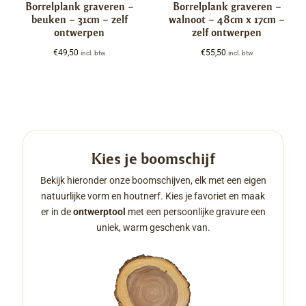
Borrelplank graveren –
Borrelplank graveren –
beuken – 31cm – zelf
walnoot – 48cm x 17cm –
ontwerpen
zelf ontwerpen
€
49,50
€
55,50
incl. btw
incl. btw
Kies je boomschijf
Bekijk hieronder onze boomschijven, elk met een eigen
natuurlijke vorm en houtnerf. Kies je favoriet en maak
er in de
ontwerptool
met een persoonlijke gravure een
uniek, warm geschenk van.