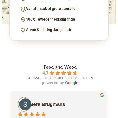
Vanaf 1 stuk of grote aantallen
100% Tevredenheidsgarantie
Steun Stichting Jarige Job
Food and Wood
4.7
GEBASEERD OP 130 BEOORDELINGEN
powered by
G
o
o
g
l
e
Sera Brugmans