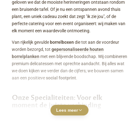
geloven we dat de mooiste herinneringen ontstaan rondom
een bruisende tafel. Of je nu een ontspannen avond thuis
plant, een uniek cadeau zoekt dat zegt "ik zie jou", of de
perfecte catering voor een event organiseert: wij maken van
elk moment een waardevolle ontmoeting.
Van rijkelijk gevulde
borrelboxen
die tot aan de voordeur
worden bezorgd, tot
gepersonaliseerde houten
borrelplanken
met een blijvende boodschap. Wij combineren
premium delicatessen met oprechte aandacht. Bij alles wat
we doen kijken we verder dan de cijfers; we bouwen samen
aan een positieve
social footprint
.
Onze Specialiteiten: Voor elk
moment de juiste verbinding
Lees meer
Luxe Borrelboxen & Borrelpakketten
Geen zin of tijd om zelf uren in de keuken te staan? Een
borrelbox bestellen
was nog nooit zo makkelijk. Onze
boxen zitten boordevol smaakvolle kazen, fijne charcuterie,