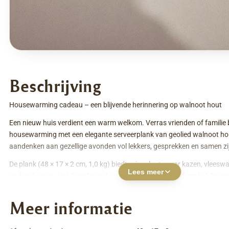
Beschrijving
Housewarming cadeau – een blijvende herinnering op walnoot hout
Een nieuw huis verdient een warm welkom. Verras vrienden of familie 
housewarming met een elegante serveerplank van geolied walnoot hou
aandenken aan gezellige avonden vol lekkers, gesprekken en samen zi
De plank (48 × 17 × 2 cm, 1,0 kg) biedt ruim plaats voor kazen, vleesw
Lees meer
andere hapjes. Het 8 cm lange handvat zorgt voor comfortabel drage
rondom vangt moeiteloos sappen op – praktisch en stijlvol tegelijk. Da
afwerking blijft het duurzame walnoot hout prachtig met zijn diepe do
Meer informatie
karakteristieke nerfstructuur.