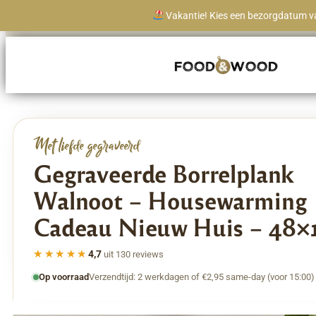
Vakantie! Kies een bezorgdatum va
Levertijd vanaf 1 werkdag
Met liefde gegraveerd
Gegraveerde Borrelplank
Walnoot – Housewarming
Cadeau Nieuw Huis – 48×
★★★★★
★★★★★
4,7
uit 130 reviews
Op voorraad
Verzendtijd: 2 werkdagen of €2,95 same-day (voor 15:00)