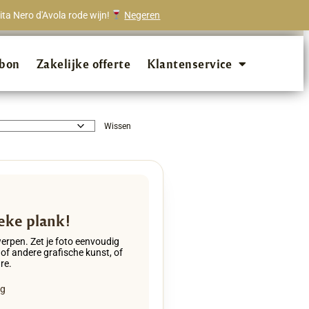
ta Nero d'Avola rode wijn!
Negeren
onze klanten beveelt ons aan!
bon
Zakelijke offerte
Klantenservice
Wissen
eke plank!
werpen. Zet je foto eenvoudig
 of andere grafische kunst, of
re.
eg