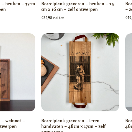
n – beuken – 37cm
Borrelplank graveren – beuken – 25
Bor
pen
cm x 16 cm – zelf ontwerpen
– z
€
24,95
€
49
incl. btw
 – walnoot –
Borrelplank graveren – leren
Bor
ntwerpen
handvaten – 48cm x 17cm – zelf
48c
ontwerpen