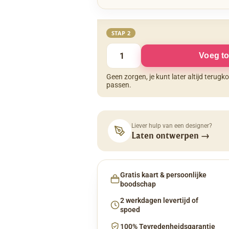
STAP 2
Voeg to
Geen zorgen, je kunt later altijd terug
passen.
Liever hulp van een designer?
Laten ontwerpen
→
Gratis kaart & persoonlijke
boodschap
2 werkdagen levertijd of
spoed
100% Tevredenheidsgarantie