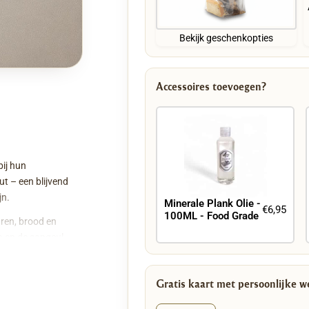
Bekijk geschenkopties
Accessoires toevoegen?
bij hun
t – een blijvend
jn.
Minerale Plank Olie -
€6,95
100ML - Food Grade
aren, brood en
n en de sapgeul
nkzij de geoliede
nkere kleur en
Gratis kaart met persoonlijke 