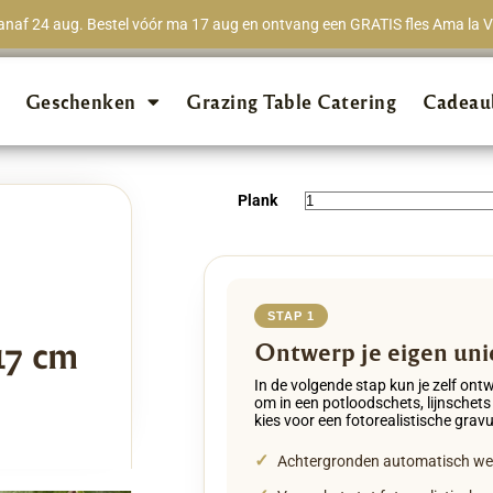
naf 24 aug. Bestel vóór ma 17 aug en ontvang een GRATIS fles Ama la Vi
★★★★★
98% van 
Geschenken
Grazing Table Catering
Cadeau
Plank
STAP 1
17 cm
Ontwerp je eigen uni
In de volgende stap kun je zelf ont
om in een potloodschets, lijnschets
kies voor een fotorealistische gravu
✓
Achtergronden automatisch w