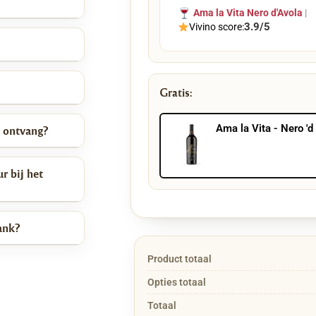
Ama la Vita Nero d'Avola
|
3.9/5
Vivino score:
eze serveerplank een
resentatie nét dat
Gratis:
Ama la Vita - Nero '
k ontvang?
r bij het
ank?
Product totaal
Opties totaal
Totaal