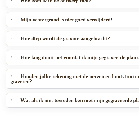
Hoe kom ik in de ontwerp tool?
plank kunt genieten.
Met zijn combinatie van functionaliteit en warme, luxe uitstraling is d
Mijn achtergrond is niet goed verwijderd!
echte aanwinst voor elke keuken of eetgelegenheid, en maakt hij elke p
beetje specialer.
Hoe diep wordt de gravure aangebracht?
Hoe lang duurt het voordat ik mijn gegraveerde plan
Houden jullie rekening met de nerven en houtstructuu
graveren?
Wat als ik niet tevreden ben met mijn gegraveerde pl