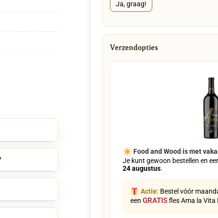
n lijntekening van
Ja, graag!
n haarscherp en diep
r geen ontwerp
ts van.
Verzendopties
oie fles wijn,
arming te geven.
ingen maakt – hét
 op zoek is naar een
afmeting van 48 x
arcuterie, brood,
en verplaatsen,
apgeul langs de rand
Food and Wood is met vaka
ardoor je tafel of
?
Je kunt gewoon bestellen en ee
vlees, fruit of
24 augustus
.
Actie:
Bestel vóór maanda
luxe uitstraling,
GRATIS
een
fles Ama la Vita
werking is het hout
 deze bijzondere