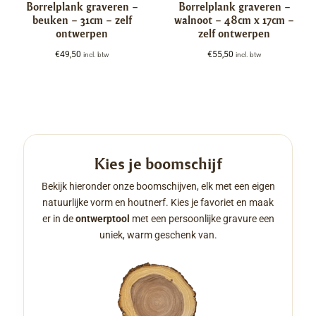
Borrelplank graveren –
Borrelplank graveren –
beuken – 31cm – zelf
walnoot – 48cm x 17cm –
ontwerpen
zelf ontwerpen
€
49,50
€
55,50
incl. btw
incl. btw
Kies je boomschijf
Bekijk hieronder onze boomschijven, elk met een eigen
natuurlijke vorm en houtnerf. Kies je favoriet en maak
er in de
ontwerptool
met een persoonlijke gravure een
uniek, warm geschenk van.