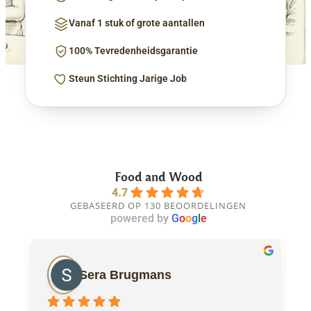
Vanaf 1 stuk of grote aantallen
100% Tevredenheidsgarantie
Steun Stichting Jarige Job
Food and Wood
4.7
GEBASEERD OP 130 BEOORDELINGEN
powered by
G
o
o
g
l
e
Sera Brugmans