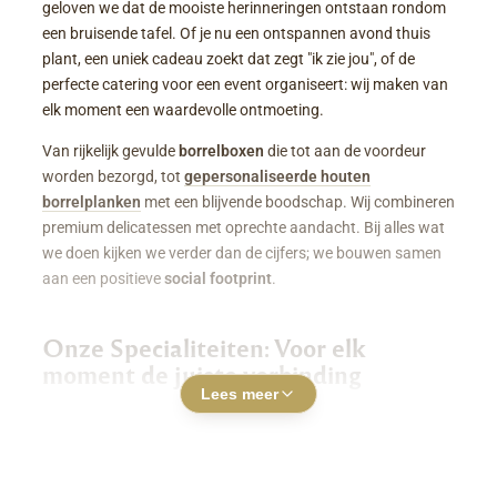
geloven we dat de mooiste herinneringen ontstaan rondom
een bruisende tafel. Of je nu een ontspannen avond thuis
plant, een uniek cadeau zoekt dat zegt "ik zie jou", of de
perfecte catering voor een event organiseert: wij maken van
elk moment een waardevolle ontmoeting.
Van rijkelijk gevulde
borrelboxen
die tot aan de voordeur
worden bezorgd, tot
gepersonaliseerde houten
borrelplanken
met een blijvende boodschap. Wij combineren
premium delicatessen met oprechte aandacht. Bij alles wat
we doen kijken we verder dan de cijfers; we bouwen samen
aan een positieve
social footprint
.
Onze Specialiteiten: Voor elk
moment de juiste verbinding
Lees meer
Luxe Borrelboxen & Borrelpakketten
Geen zin of tijd om zelf uren in de keuken te staan? Een
borrelbox bestellen
was nog nooit zo makkelijk. Onze
boxen zitten boordevol smaakvolle kazen, fijne charcuterie,