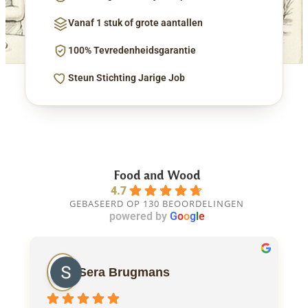
Vanaf 1 stuk of grote aantallen
100% Tevredenheidsgarantie
Steun Stichting Jarige Job
Food and Wood
4.7
GEBASEERD OP 130 BEOORDELINGEN
powered by
G
o
o
g
l
e
Sera Brugmans