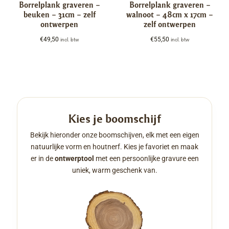
Borrelplank graveren –
Borrelplank graveren –
beuken – 31cm – zelf
walnoot – 48cm x 17cm –
ontwerpen
zelf ontwerpen
€
49,50
€
55,50
incl. btw
incl. btw
Kies je boomschijf
Bekijk hieronder onze boomschijven, elk met een eigen
natuurlijke vorm en houtnerf. Kies je favoriet en maak
er in de
ontwerptool
met een persoonlijke gravure een
uniek, warm geschenk van.