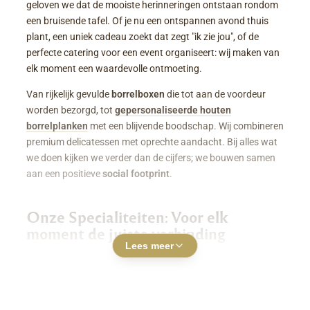
geloven we dat de mooiste herinneringen ontstaan rondom
een bruisende tafel. Of je nu een ontspannen avond thuis
plant, een uniek cadeau zoekt dat zegt "ik zie jou", of de
perfecte catering voor een event organiseert: wij maken van
elk moment een waardevolle ontmoeting.
Van rijkelijk gevulde
borrelboxen
die tot aan de voordeur
worden bezorgd, tot
gepersonaliseerde houten
borrelplanken
met een blijvende boodschap. Wij combineren
premium delicatessen met oprechte aandacht. Bij alles wat
we doen kijken we verder dan de cijfers; we bouwen samen
aan een positieve
social footprint
.
Onze Specialiteiten: Voor elk
moment de juiste verbinding
Lees meer
Luxe Borrelboxen & Borrelpakketten
Geen zin of tijd om zelf uren in de keuken te staan? Een
borrelbox bestellen
was nog nooit zo makkelijk. Onze
boxen zitten boordevol smaakvolle kazen, fijne charcuterie,