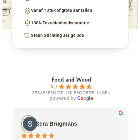
Vanaf 1 stuk of grote aantallen
100% Tevredenheidsgarantie
Steun Stichting Jarige Job
Food and Wood
4.7
GEBASEERD OP 130 BEOORDELINGEN
powered by
G
o
o
g
l
e
Sera Brugmans