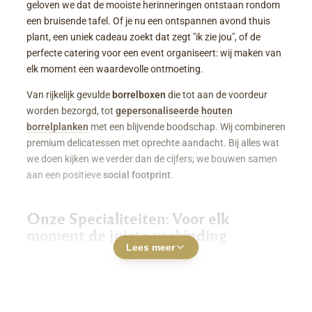
geloven we dat de mooiste herinneringen ontstaan rondom
een bruisende tafel. Of je nu een ontspannen avond thuis
plant, een uniek cadeau zoekt dat zegt "ik zie jou", of de
perfecte catering voor een event organiseert: wij maken van
elk moment een waardevolle ontmoeting.
Van rijkelijk gevulde
borrelboxen
die tot aan de voordeur
worden bezorgd, tot
gepersonaliseerde houten
borrelplanken
met een blijvende boodschap. Wij combineren
premium delicatessen met oprechte aandacht. Bij alles wat
we doen kijken we verder dan de cijfers; we bouwen samen
aan een positieve
social footprint
.
Onze Specialiteiten: Voor elk
moment de juiste verbinding
Lees meer
Luxe Borrelboxen & Borrelpakketten
Geen zin of tijd om zelf uren in de keuken te staan? Een
borrelbox bestellen
was nog nooit zo makkelijk. Onze
boxen zitten boordevol smaakvolle kazen, fijne charcuterie,