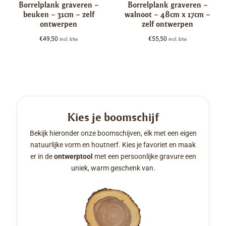
Borrelplank graveren –
Borrelplank graveren –
beuken – 31cm – zelf
walnoot – 48cm x 17cm –
ontwerpen
zelf ontwerpen
€
49,50
€
55,50
incl. btw
incl. btw
Kies je boomschijf
Bekijk hieronder onze boomschijven, elk met een eigen
natuurlijke vorm en houtnerf. Kies je favoriet en maak
er in de
ontwerptool
met een persoonlijke gravure een
uniek, warm geschenk van.