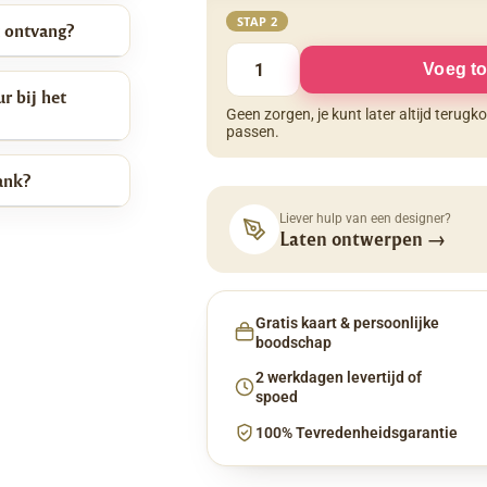
STAP 2
k ontvang?
Voeg to
r bij het
Geen zorgen, je kunt later altijd terug
passen.
ank?
Liever hulp van een designer?
Laten ontwerpen
→
Gratis kaart & persoonlijke
boodschap
2 werkdagen levertijd of
spoed
100% Tevredenheidsgarantie