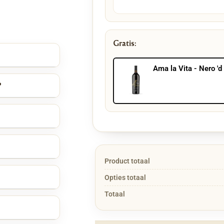
n één elegant
ting, maar toch
uit of brood.
Gratis:
or deze plank niet
 die in elke
Ama la Vita - Nero '
fijne nerf van het
?
ren van vlees of
cht of tafel schoon
 naar tafel.
n praktische keuze
Product totaal
Opties totaal
Totaal