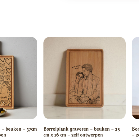
n – beuken – 37cm
Borrelplank graveren – beuken – 25
Bor
pen
cm x 16 cm – zelf ontwerpen
– z