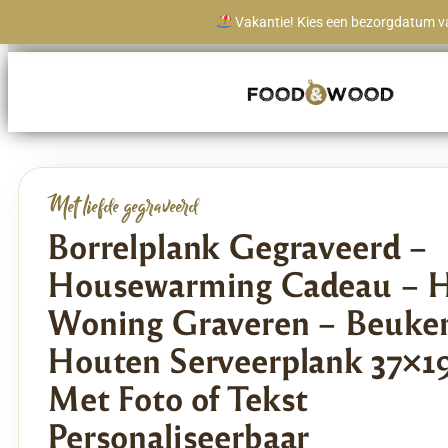
Vakantie! Kies een bezorgdatum va
Levertijd vanaf 1 werkdag
Met liefde gegraveerd
Borrelplank Gegraveerd –
Housewarming Cadeau – H
Woning Graveren – Beuke
Houten Serveerplank 37×1
Met Foto of Tekst
Personaliseerbaar