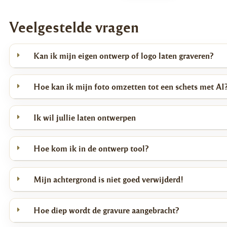
Deze serveerplank van beukenhout combineert functionaliteit en stijl i
ontwerp. Met een formaat van 37 x 19 cm is de plank royaal van afme
Veelgestelde vragen
subtiel genoeg om sfeervol op tafel te zetten met kazen, vleeswaren, fr
Beukenhout staat bekend om zijn stevigheid en duurzaamheid, waardo
Kan ik mijn eigen ontwerp of logo laten graveren?
alleen lang meegaat, maar ook een natuurlijke, tijdloze uitstraling heeft
keukenstijl past. De geoliede afwerking accentueert de warme kleur en 
hout.
Hoe kan ik mijn foto omzetten tot een schets met AI
Een praktisch detail is de sapgeul langs de rand, ideaal voor het serve
sappig fruit. Overtollig vocht wordt netjes opgevangen, zodat je aanre
Ik wil jullie laten ontwerpen
blijft en je voedsel hygiënisch gepresenteerd wordt.
Met het handige handvat verplaats je de plank gemakkelijk van keuken
Hoe kom ik in de ontwerp tool?
Kortom: deze beukenhouten serveerplank is een stijlvolle, duurzame e
voor elke keukenliefhebber.
Mijn achtergrond is niet goed verwijderd!
Hoe diep wordt de gravure aangebracht?