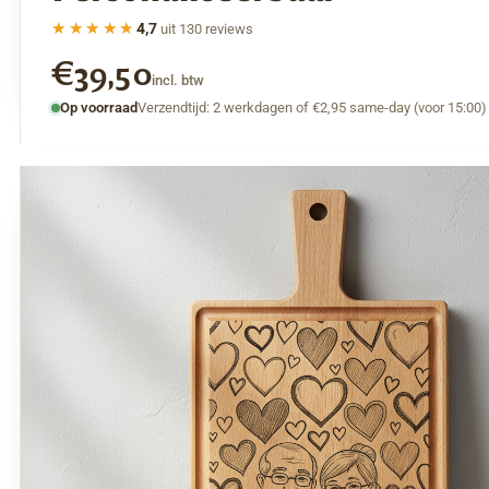
★★★★★
★★★★★
4,7
uit 130 reviews
€39,50
incl. btw
Op voorraad
Verzendtijd: 2 werkdagen of €2,95 same-day (voor 15:00)