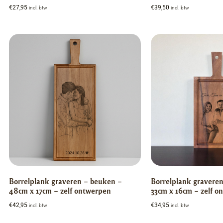
€
27,95
€
39,50
incl. btw
incl. btw
Borrelplank graveren – beuken –
Borrelplank graveren
48cm x 17cm – zelf ontwerpen
33cm x 16cm – zelf o
€
42,95
€
34,95
incl. btw
incl. btw