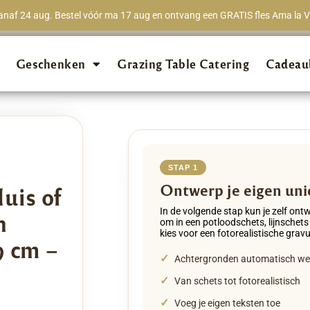
naf 24 aug. Bestel vóór ma 17 aug en ontvang een GRATIS fles Ama la Vi
★★★★★
98% van 
Geschenken
Grazing Table Catering
Cadeau
STAP 1
Ontwerp je eigen uni
uis of
In de volgende stap kun je zelf ont
n
om in een potloodschets, lijnschets
kies voor een fotorealistische gravu
9 cm –
✓
Achtergronden automatisch w
✓
Van schets tot fotorealistisch
✓
Voeg je eigen teksten toe