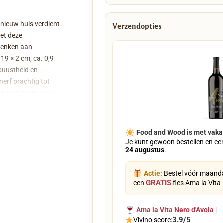
nieuw huis verdient
Verzendopties
et deze
denken aan
19 × 2 cm, ca. 0,9
obuustheid en
nerf prachtig tot
at maakt serveren
kening van het
ren haarscherp en
 Liever geen
Food and Wood is met vaka
nschets.Uit te
Je kunt gewoon bestellen en ee
24 augustus
.
, cadeaufolie, strik
en
mbineert – hét
Actie:
Bestel vóór maanda
GRATIS
een
fles Ama la Vita
Ama la Vita Nero d'Avola
|
3.9/5
Vivino score: