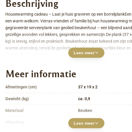
Beschrijving
Housewarming cadeau – Laat je huis graveren op een borrelplankEen 
een warm welkom. Verras vrienden of familie bij hun housewarming m
gegraveerde serveerplank van geolied beukenhout – een blijvend aan
gezellige avonden vol lekkers, gesprekken en samenzijn.De plank (37 × 
kg) is stevig, stijlvol en praktisch. Beukenhout staat bekend om zijn r
warme uitstraling, terwijl de geoliede afwerking de natuurlijke kleur en 
Lees meer
leven brengt. De handige sapgeul houdt de tafel schoon en het handv
eenvoudig.Maak dit housewarming cadeau persoonlijk: laat een lijnte
nieuwe huis graveren, of kies voor een naam, tekst of foto. Wij grave
Meer informatie
diep in het hout, zodat de plank een uniek en blijvend geschenk wordt.
ontwerp maken? Stuur ons een foto en wij creëren een professionele lij
Afmetingen (cm)
37 x 19 x 2
breiden tot een compleet geschenkpakket met luxe hapjes, een fles wijn
en feestelijke doos – direct klaar om bij een housewarming te geven.E
Gewicht (kg)
ca. 0,9
gepersonaliseerde borrelplank die smaak, elegantie en herinnering co
perfecte cadeau voor een nieuw huis.
Materiaal
Beuken
Afwerking
Geolied
Lees meer