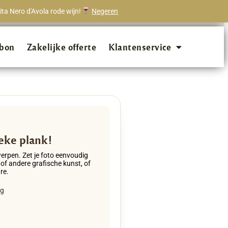
ta Nero d'Avola rode wijn!
Negeren
onze klanten beveelt ons aan!
bon
Zakelijke offerte
Klantenservice
eke plank!
werpen. Zet je foto eenvoudig
 of andere grafische kunst, of
re.
eg