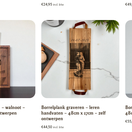
€
24,95
€
49
incl. btw
 – walnoot –
Borrelplank graveren – leren
Bor
ntwerpen
handvaten – 48cm x 17cm – zelf
48c
ontwerpen
€
55
€
44,50
incl. btw