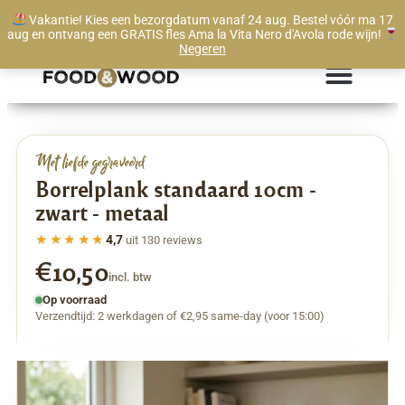
Vakantie! Kies een bezorgdatum vanaf 24 aug. Bestel vóór ma 17
Levertijd vanaf 1 werkdag
aug en ontvang een GRATIS fles Ama la Vita Nero d'Avola rode wijn!
Negeren
Met liefde gegraveerd
Borrelplank standaard 10cm -
zwart - metaal
★★★★★
★★★★★
4,7
uit 130 reviews
€10,50
incl. btw
Op voorraad
Verzendtijd: 2 werkdagen of €2,95 same-day (voor 15:00)