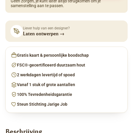
Geen zorgen, je kunt later altijd terugkomen om je
samenstelling aan te passen.
Liever hulp van een designer?
Laten ontwerpen
→
Gratis kaart & persoonlijke boodschap
FSC®-gecertificeerd duurzaam hout
2 werkdagen levertijd of spoed
Vanaf 1 stuk of grote aantallen
100% Tevredenheidsgarantie
Steun Stichting Jarige Job
Beschrijving