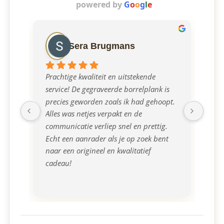
powered by
G
o
o
g
l
e
Sera Brugmans
Prachtige kwaliteit en uitstekende 
Ont
service! De gegraveerde borrelplank is 
mee
precies geworden zoals ik had gehoopt. 
borr
Alles was netjes verpakt en de 
communicatie verliep snel en prettig. 
Echt een aanrader als je op zoek bent 
naar een origineel en kwalitatief 
cadeau!