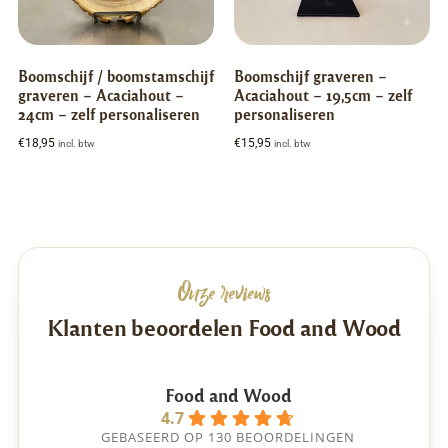
Boomschijf / boomstamschijf
Boomschijf graveren –
graveren – Acaciahout –
Acaciahout – 19,5cm – zelf
24cm – zelf personaliseren
personaliseren
€
18,95
€
15,95
incl. btw
incl. btw
Onze reviews
Klanten beoordelen Food and Wood
Food and Wood
4.7
GEBASEERD OP 130 BEOORDELINGEN