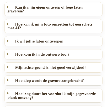
Kan ik mijn eigen ontwerp of logo laten
Ruimtebesparend: Door je plank rechtop neer te zetten in plaats
graveren?
van neer te leggen, houd je direct meer kostbare werkruimte over
op je aanrecht.
Hoe kan ik mijn foto omzetten tot een schets
Beter voor het hout: Als je de plank na het schoonmaken rechtop
met AI?
op de ezel plaatst, kan deze rondom perfect ventileren en
gelijkmatig drogen. Dit is veel beter voor de levensduur van het
Ik wil jullie laten ontwerpen
hout.
Veilig &amp; Stabiel: De slimme constructie zorgt ervoor dat je
Hoe kom ik in de ontwerp tool?
plank stevig staat en niet wegglijdt.
Het perfecte cadeau (of voor jezelf) Geef je een gepersonaliseerde
Mijn achtergrond is niet goed verwijderd!
borrelplank cadeau voor een verjaardag, bruiloft of jubileum? Maak
je verrassing dan helemaal compleet met deze ezel. Zo geef je niet
Hoe diep wordt de gravure aangebracht?
alleen een praktisch keukenitem, maar een blijvend interieurstuk!
Hoe lang duurt het voordat ik mijn gegraveerde
plank ontvang?