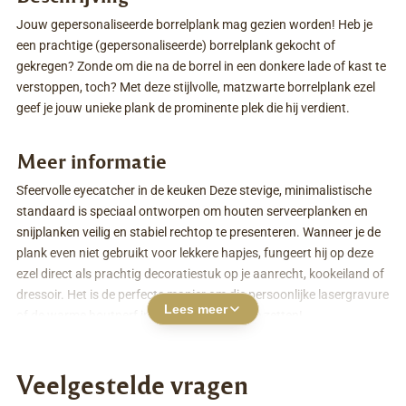
Jouw gepersonaliseerde borrelplank mag gezien worden! Heb je
een prachtige (gepersonaliseerde) borrelplank gekocht of
gekregen? Zonde om die na de borrel in een donkere lade of kast te
verstoppen, toch? Met deze stijlvolle, matzwarte borrelplank ezel
geef je jouw unieke plank de prominente plek die hij verdient.
Meer informatie
Sfeervolle eyecatcher in de keuken Deze stevige, minimalistische
standaard is speciaal ontworpen om houten serveerplanken en
snijplanken veilig en stabiel rechtop te presenteren. Wanneer je de
plank even niet gebruikt voor lekkere hapjes, fungeert hij op deze
ezel direct als prachtig decoratiestuk op je aanrecht, kookeiland of
dressoir. Het is de perfecte manier om die persoonlijke lasergravure
Lees meer
of de warme houtnerf in de schijnwerpers te zetten!
Waarom deze ezel een must-have is:
Veelgestelde vragen
Strak &amp; Tijdloos: Het matzwarte, open design past in werkelijk
iedere interieurstijl, van stoer industrieel tot warm landelijk.