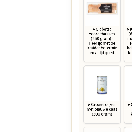
➤Ciabatta
➤K
voorgebakken
(
(250 gram) -
me
Heerlijk met de
r
kruidenbotermix
he
en altijd goed
k
➤Groene olijven
➤G
met blauwe kaas
(300 gram)