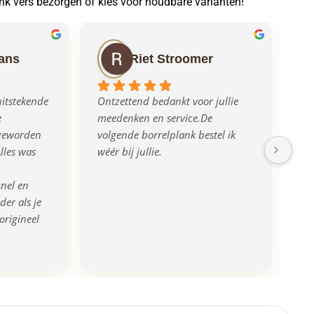
ank vers bezorgen of kies voor houdbare varianten!
ans
Riet Stroomer
itstekende 
Ontzettend bedankt voor jullie 
Sup
 
meedenken en service.De 
ve
geworden 
volgende borrelplank bestel ik 
ca
lles was 
wéér bij jullie.
en
ca
nel en 
aa
er als je 
rigineel 