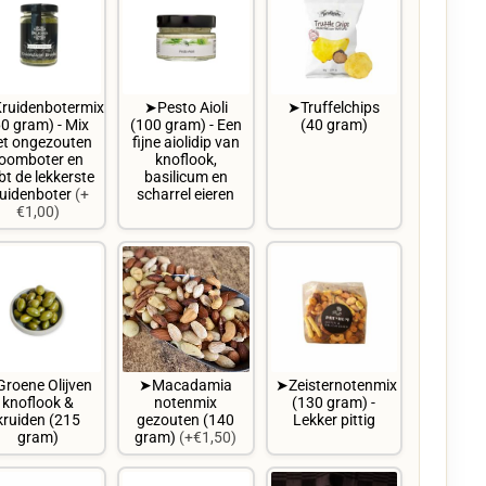
ruidenbotermix
➤Pesto Aioli
➤Truffelchips
60 gram) - Mix
(100 gram) - Een
(40 gram)
t ongezouten
fijne aiolidip van
oomboter en
knoflook,
bt de lekkerste
basilicum en
ruidenboter
(+
scharrel eieren
€1,00)
roene Olijven
➤Macadamia
➤Zeisternotenmix
knoflook &
notenmix
(130 gram) -
kruiden (215
gezouten (140
Lekker pittig
gram)
gram)
(+€1,50)