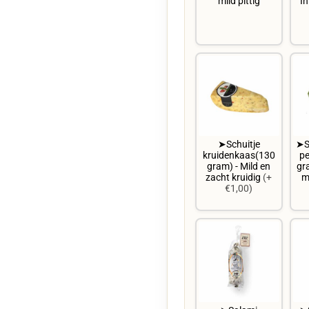
mild pittig
In
➤Schuitje
➤S
kruidenkaas(130
p
gram) - Mild en
gr
zacht kruidig
(+
m
€1,00)