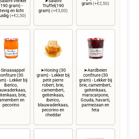
alami Venkel
➤Salami
gram
(+€2,50)
(190 gram) -
Truffel(190
tevig en licht
gram)
(+€3,00)
uidig
(+€2,50)
Sinaasappel
➤Honing (30
➤Aardbeien
confiture (30
gram) - Lekker bij
confiture (30
m) - Lekker bij
petit pierre
gram) - Lekker bij
iberico,
robert, brie,
brie, camembert,
auwaderkaas,
camembert,
geitenkaas,
itenkaas, brie,
geitenkaas,
marscarpone,
amembert en
iberico,
Gouda, havarti,
pecorino
blauwaderkaas,
parmezaan en
pecorino en
feta
cheddar