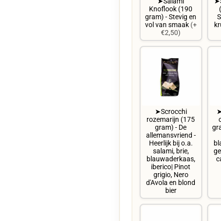
➤Salami
➤S
Knoflook (190
gram) - Stevig en
S
vol van smaak
(+
kr
€2,50)
➤Scrocchi
➤
rozemarijn (175
gram) - De
gra
allemansvriend -
Heerlijk bij o.a.
bl
salami, brie,
ge
blauwaderkaas,
c
iberico| Pinot
grigio, Nero
d'Avola en blond
bier