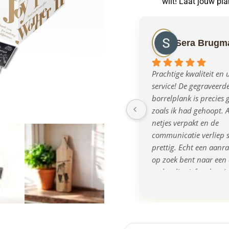
wilt! Laat jouw pl
Sera Brugm
Prachtige kwaliteit en u
service! De gegraveerde
borrelplank is precies 
zoals ik had gehoopt. A
netjes verpakt en de 
communicatie verliep s
prettig. Echt een aanrad
op zoek bent naar een o
en kwalitatief cadeau!