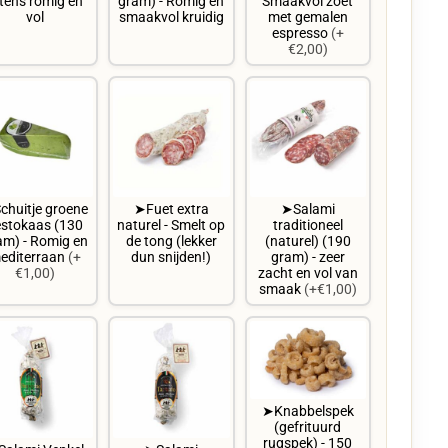
tens romig en
gram) - Romig en
Smaakvol zoet
vol
smaakvol kruidig
met gemalen
espresso
(+
€2,00)
chuitje groene
➤Fuet extra
➤Salami
estokaas (130
naturel - Smelt op
traditioneel
am) - Romig en
de tong (lekker
(naturel) (190
editerraan
(+
dun snijden!)
gram) - zeer
€1,00)
zacht en vol van
smaak
(+€1,00)
➤Knabbelspek
(gefrituurd
rugspek) - 150