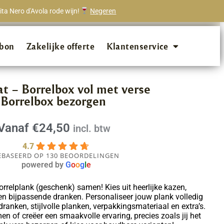
ta Nero d'Avola rode wijn!
Negeren
onze klanten beveelt ons aan!
bon
Zakelijke offerte
Klantenservice
t – Borrelbox vol met verse
 Borrelbox bezorgen
Vanaf
€
24,50
incl. btw
4.7
EBASEERD OP 130 BEOORDELINGEN
powered by
G
o
o
g
l
e
borrelplank (geschenk) samen! Kies uit heerlijke kazen,
en bijpassende dranken. Personaliseer jouw plank volledig
ranken, stijlvolle planken, verpakkingsmateriaal en extra’s.
n of creëer een smaakvolle ervaring, precies zoals jij het