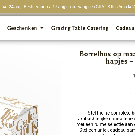
naf 24 aug. Bestel vóór ma 17 aug en ontvang een GRATIS fles Ama la Vi
★★★★★
98% van 
Geschenken
Grazing Table Catering
Cadeau
Borrelbox op maa
hapjes –
G
Stel hier je complete 
ambachtelijke charcuterie 
met een ruime selectie aan d
Stel een uniek cadeau same