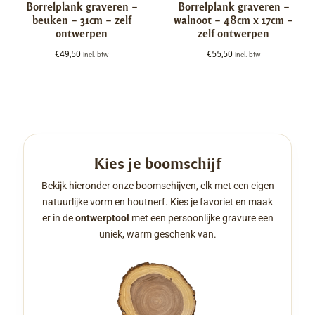
Borrelplank graveren –
Borrelplank graveren –
beuken – 31cm – zelf
walnoot – 48cm x 17cm –
ontwerpen
zelf ontwerpen
€
49,50
€
55,50
incl. btw
incl. btw
Kies je boomschijf
Bekijk hieronder onze boomschijven, elk met een eigen
natuurlijke vorm en houtnerf. Kies je favoriet en maak
er in de
ontwerptool
met een persoonlijke gravure een
uniek, warm geschenk van.