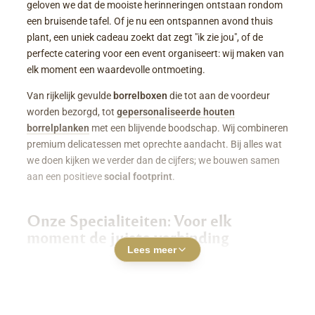
geloven we dat de mooiste herinneringen ontstaan rondom
een bruisende tafel. Of je nu een ontspannen avond thuis
plant, een uniek cadeau zoekt dat zegt "ik zie jou", of de
perfecte catering voor een event organiseert: wij maken van
elk moment een waardevolle ontmoeting.
Van rijkelijk gevulde
borrelboxen
die tot aan de voordeur
worden bezorgd, tot
gepersonaliseerde houten
borrelplanken
met een blijvende boodschap. Wij combineren
premium delicatessen met oprechte aandacht. Bij alles wat
we doen kijken we verder dan de cijfers; we bouwen samen
aan een positieve
social footprint
.
Onze Specialiteiten: Voor elk
moment de juiste verbinding
Lees meer
Luxe Borrelboxen & Borrelpakketten
Geen zin of tijd om zelf uren in de keuken te staan? Een
borrelbox bestellen
was nog nooit zo makkelijk. Onze
boxen zitten boordevol smaakvolle kazen, fijne charcuterie,