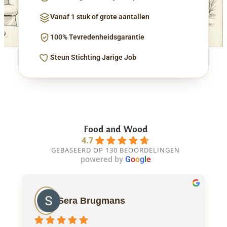
Vanaf 1 stuk of grote aantallen
100% Tevredenheidsgarantie
Steun Stichting Jarige Job
Food and Wood
4.7
GEBASEERD OP 130 BEOORDELINGEN
powered by
G
o
o
g
l
e
Sera Brugmans