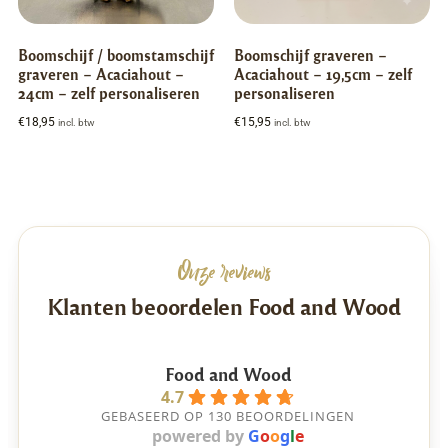
Boomschijf / boomstamschijf
Boomschijf graveren –
graveren – Acaciahout –
Acaciahout – 19,5cm – zelf
24cm – zelf personaliseren
personaliseren
€
18,95
€
15,95
incl. btw
incl. btw
Onze reviews
Klanten beoordelen Food and Wood
Food and Wood
4.7
GEBASEERD OP 130 BEOORDELINGEN
powered by
G
o
o
g
l
e