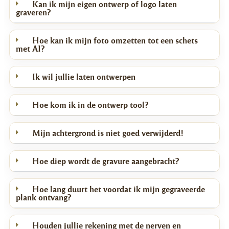
charcuterie, brood, hapjes en meer.
Kan ik mijn eigen ontwerp of logo laten
graveren?
Het handige handvat van 8 cm maakt de plank gemakkelijk te
dragen en verplaatsen, ideaal voor thuisgebruik, restaurants of
Hoe kan ik mijn foto omzetten tot een schets
catering. De geïntegreerde sapgeul langs de rand zorgt ervoor dat
met AI?
sappen en vloeistoffen netjes worden opgevangen, waardoor je
tafel of aanrecht schoon blijft — perfect voor het serveren van
Ik wil jullie laten ontwerpen
sappige stukken vlees, fruit of groenten.
De plank is vervaardigd uit duurzaam beukenhout, bekend om zijn
Hoe kom ik in de ontwerp tool?
stevigheid en lange levensduur. Dankzij de geoliede afwerking is
het hout extra goed beschermd tegen vocht en vuil, waardoor je
Mijn achtergrond is niet goed verwijderd!
nog langer van deze prachtige plank kunt genieten.
Met zijn combinatie van functionaliteit en warme, natuurlijke
Hoe diep wordt de gravure aangebracht?
uitstraling is deze serveerplank een echte aanwinst voor elke
keuken of eetgelegenheid, en maakt hij elke presentatie nét dat
beetje specialer.
Hoe lang duurt het voordat ik mijn gegraveerde
plank ontvang?
Houden jullie rekening met de nerven en