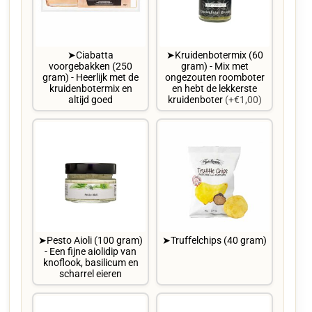
➤Ciabatta
➤Kruidenbotermix (60
voorgebakken (250
gram) - Mix met
gram) - Heerlijk met de
ongezouten roomboter
kruidenbotermix en
en hebt de lekkerste
altijd goed
kruidenboter
(+€1,00)
➤Pesto Aioli (100 gram)
➤Truffelchips (40 gram)
- Een fijne aiolidip van
knoflook, basilicum en
scharrel eieren