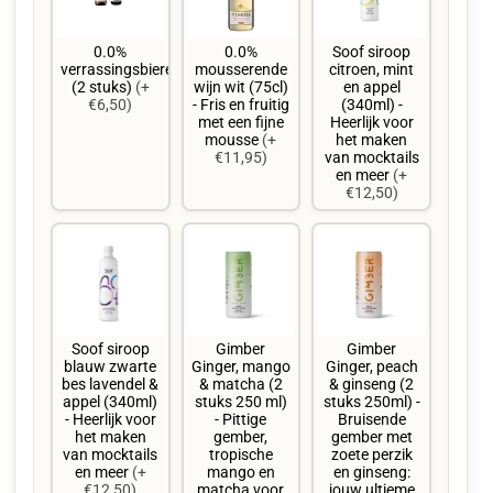
0.0%
0.0%
Soof siroop
verrassingsbieren
mousserende
citroen, mint
(2 stuks)
(+
wijn wit (75cl)
en appel
€6,50)
- Fris en fruitig
(340ml) -
met een fijne
Heerlijk voor
mousse
(+
het maken
€11,95)
van mocktails
en meer
(+
€12,50)
Soof siroop
Gimber
Gimber
blauw zwarte
Ginger, mango
Ginger, peach
bes lavendel &
& matcha (2
& ginseng (2
appel (340ml)
stuks 250 ml)
stuks 250ml) -
- Heerlijk voor
- Pittige
Bruisende
het maken
gember,
gember met
van mocktails
tropische
zoete perzik
en meer
(+
mango en
en ginseng:
€12,50)
matcha voor
jouw ultieme