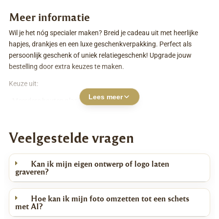
Meer informatie
Wil je het nóg specialer maken? Breid je cadeau uit met heerlijke
hapjes, drankjes en een luxe geschenkverpakking. Perfect als
persoonlijk geschenk of uniek relatiegeschenk! Upgrade jouw
bestelling door extra keuzes te maken.
Keuze uit:
Lees meer
- Meerdere houten planken
- Tekst gravure midden op de plank (geen extra kosten)
Veelgestelde vragen
- Unieke foto / logo gravure.
- Bij foto gravure: wij bewerken jouw foto kosteloos (achtergrond
Kan ik mijn eigen ontwerp of logo laten
verwijderen, omzetten naar realistische lijnschets)
graveren?
- Extra tekst aan foto / logo gravure toevoegen
Hoe kan ik mijn foto omzetten tot een schets
- Luxe cadeauverpakking (geen extra kosten)
met AI?
- Wenskaart (geen extra kosten)