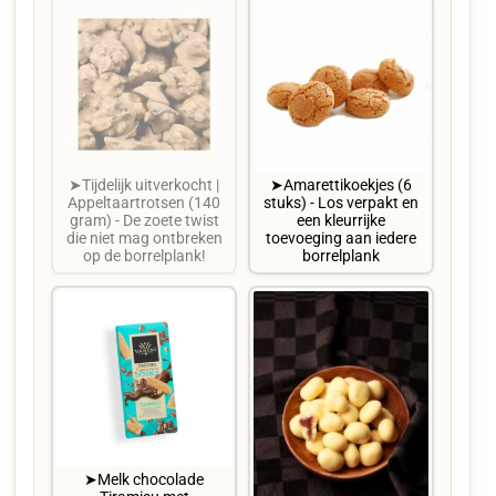
➤Tijdelijk uitverkocht |
➤Amarettikoekjes (6
Appeltaartrotsen (140
stuks) - Los verpakt en
gram) - De zoete twist
een kleurrijke
die niet mag ontbreken
toevoeging aan iedere
op de borrelplank!
borrelplank
➤Melk chocolade