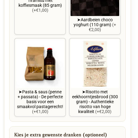
Tiramisu met
koffiesmaak (85 gram)
(+€1,00)
➤Aardbeien choco
yoghurt (110 gram)
(+
€2,00)
➤Pasta & saus (penne
➤Risotto met
+ passata) - De perfecte
eekhoorntjesbrood (300
basis voor een
gram) - Authentieke
smaakvol pastagerecht!
risotto van hoge
(+€1,00)
kwaliteit
(+€2,00)
Kies je extra gewenste dranken (optioneel)