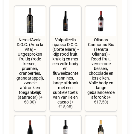
Nero d'Avola
Valpolicella
Olianas
D.O.C. (Ama la
ripasso D.O.C.
Cannonau Bio
Vita) -
(Corte Giara) -
(Tenuta
Uitgesproken
Rijp rood fruit,
Olianas) -
fruitig (rode
kruidig en met
Rood fruit,
kersen,
een volle body
verse rode
pruimen,
en
bessen,
cranberries,
fluweelzachte
chocolade en
granaatappel),
tannines,
iets eiken.
zwoele
lange afdronk
Volle body en
afdronk en
met een
lange
toegankelijk
subtiele toets
gebalanceerde
(aanrader)
(+
van vanille en
afdronk
(+
€8,00)
cacao
(+
€17,50)
€15,95)