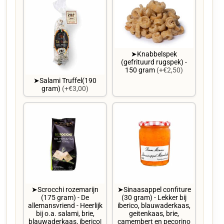
➤Knabbelspek
(gefrituurd rugspek) -
150 gram
(+€2,50)
➤Salami Truffel(190
gram)
(+€3,00)
➤Scrocchi rozemarijn
➤Sinaasappel confiture
(175 gram) - De
(30 gram) - Lekker bij
allemansvriend - Heerlijk
iberico, blauwaderkaas,
bij o.a. salami, brie,
geitenkaas, brie,
blauwaderkaas, iberico|
camembert en pecorino