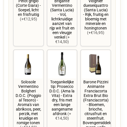
Pinot grigio
Brigante
Viognier
(Corte Giara) -
Vermentino
dueseiquattro
Soepel, licht
(Santa Lucia)
(Santa Lucia)
en frisfruitig
- Vol,
- Rijk, fruitig en
(+€12,95)
lichtkruidige
bloemig met
aanzet van
minerale en
rijp wit fruit en
honingtonen
een vleugje
(+€16,95)
venkel
(+
€14,50)
Solosole
Toegankelijke
Barone Pizzini
Vermentino
tip: Prosecco
Animante
Bolgheri
D.O.C. (Ama la
Franciacorta
D.O.C. (Poggio
Vita) - Extra
Extra Brut Bio
al Tesoro) -
dry, fris met
(Franciacorta)
Aroma's van
een lange
- Bloemen,
abrikoos, peer,
aangename
brioche,
perzik, met
afdronk
(+
citrusfruit en
kruidige en
€14,50)
steenfruit.
romige tonen
Bovengemiddelde