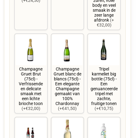
(+€24,50)
zuren, volle
body en veel
smaak in de
zeer lange
afdronk
(+
€32,00)
Champagne
Champagne
Tripel
Gruet Brut
Gruet blanc de
karmeliet big
(75cl) -
blancs (75cl) -
bottle (75cl) -
Verfrissende
Een elegante
Een
en delicate
Champagne
genuanceerde
smaak met
gemaakt van
tripel met
een lichte
100%
zachte,
brioche toon
Chardonnay
fruitige tonen
(+€32,00)
(+€41,50)
(+€10,75)