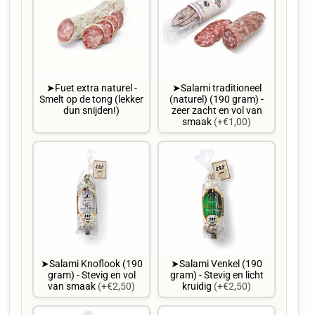
➤Fuet extra naturel -
➤Salami traditioneel
Smelt op de tong (lekker
(naturel) (190 gram) -
dun snijden!)
zeer zacht en vol van
smaak
(+€1,00)
➤Salami Knoflook (190
➤Salami Venkel (190
gram) - Stevig en vol
gram) - Stevig en licht
van smaak
(+€2,50)
kruidig
(+€2,50)