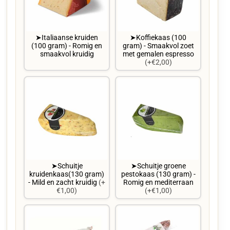
➤Italiaanse kruiden
➤Koffiekaas (100
(100 gram) - Romig en
gram) - Smaakvol zoet
smaakvol kruidig
met gemalen espresso
(+€2,00)
➤Schuitje
➤Schuitje groene
kruidenkaas(130 gram)
pestokaas (130 gram) -
- Mild en zacht kruidig
(+
Romig en mediterraan
€1,00)
(+€1,00)