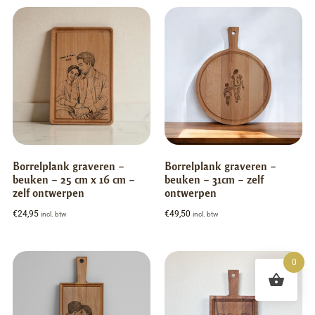
Borrelplank graveren –
Borrelplank graveren –
beuken – 25 cm x 16 cm –
beuken – 31cm – zelf
zelf ontwerpen
ontwerpen
€
24,95
€
49,50
incl. btw
incl. btw
0