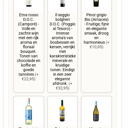
Etna rosso
Il seggio
Pinot grigio
D.O.C.
bolgheri
Bio (Arnaces)
(Camporè) -
D.O.C. (Poggio
- Fruitige, fijne
Volle en
al Tesoro) -
en elegante
zachte wijn
Intense
smaak, droog
met een rijk
aroma's van
en
aroma en
bosbessen en
harmonieus
(+
floraal
kersen, verrijkt
€10,95)
bouquet.
met
Tonen van
karakteristieke
chocolade en
minerale en
koffie en
kruidige
goede
tonen. Eindigt
tannines
(+
in een zeer
€22,95)
elegante
afdronk.
(+
€32,95)