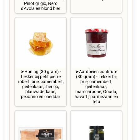
Pinot grigio, Nero
d'Avola en blond bier
➤Honing (30 gram) -
➤Aardbeien confiture
Lekker bij petit pierre
(30 gram) - Lekker bij
robert, brie, camembert,
brie, camembert,
geitenkaas, iberico,
geitenkaas,
blauwaderkaas,
marscarpone, Gouda,
pecorino en cheddar
havarti, parmezaan en
feta