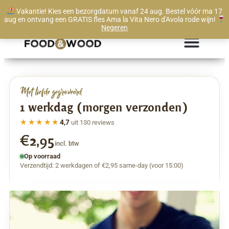
Vakantie! Kies een bezorgdatum vanaf 24 aug. Bestel vóór ma 17
Te bestellen vanaf 1 stuk
aug en ontvang een GRATIS fles Ama la Vita Nero d'Avola rode wijn!
Negeren
Met liefde gegraveerd
1 werkdag (morgen verzonden)
★★★★★
★★★★★
4,7
uit 130 reviews
€2,95
incl. btw
Op voorraad
Verzendtijd: 2 werkdagen of €2,95 same-day (voor 15:00)