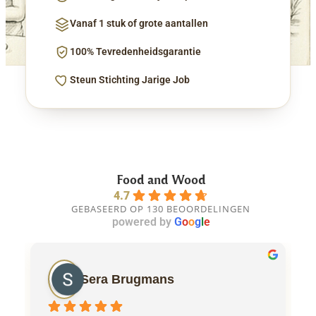
Vanaf 1 stuk of grote aantallen
100% Tevredenheidsgarantie
Steun Stichting Jarige Job
Food and Wood
4.7
GEBASEERD OP 130 BEOORDELINGEN
powered by
G
o
o
g
l
e
Sera Brugmans