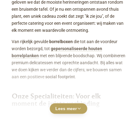
geloven we dat de mooiste herinneringen ontstaan rondom
een bruisende tafel. Of je nu een ontspannen avond thuis
plant, een uniek cadeau zoekt dat zegt "ik zie jou", of de
perfecte catering voor een event organiseert: wij maken van
elk moment een waardevolle ontmoeting.
Van rijkelijk gevulde
borrelboxen
die tot aan de voordeur
worden bezorgd, tot
gepersonaliseerde houten
borrelplanken
met een blijvende boodschap. Wij combineren
premium delicatessen met oprechte aandacht. Bij alles wat
we doen kijken we verder dan de cijfers; we bouwen samen
aan een positieve
social footprint
.
Onze Specialiteiten: Voor elk
moment de juiste verbinding
Lees meer
Luxe Borrelboxen & Borrelpakketten
Geen zin of tijd om zelf uren in de keuken te staan? Een
borrelbox bestellen
was nog nooit zo makkelijk. Onze
boxen zitten boordevol smaakvolle kazen, fijne charcuterie,