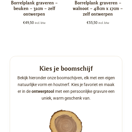
Borrelplank graveren –
Borrelplank graveren –
beuken – 31cm – zelf
walnoot – 48cm x 17cm –
ontwerpen
zelf ontwerpen
€
49,50
€
55,50
incl. btw
incl. btw
Kies je boomschijf
Bekijk hieronder onze boomschijven, elk met een eigen
natuurlijke vorm en houtnerf. Kies je favoriet en maak
er in de
ontwerptool
met een persoonlijke gravure een
uniek, warm geschenk van.