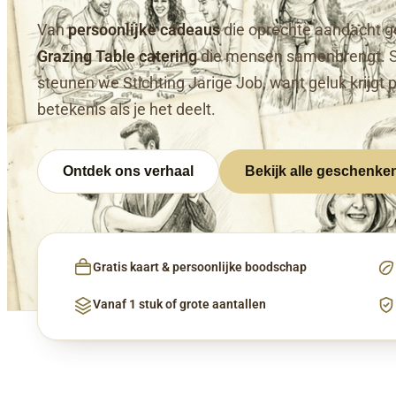
Van
persoonlijke cadeaus
die oprechte aandacht g
Grazing Table catering
die mensen samenbrengt. 
steunen we Stichting Jarige Job, want geluk krijgt 
betekenis als je het deelt.
Ontdek ons verhaal
Bekijk alle geschenke
Gratis kaart & persoonlijke boodschap
Vanaf 1 stuk of grote aantallen