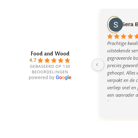
Sera 
Prachtige kwalit
uitstekende serv
Food and Wood
gegraveerde bor
4.7
precies geworde
GEBASEERD OP 130
BEOORDELINGEN
gehoopt. Alles w
powered by
G
o
o
g
l
e
verpakt en de 
verliep snel en 
een aanrader al
bent naar een o
kwalitatief cad