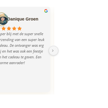
Danique Groen
Ilse Mulder
per blij met de super snelle 
Echt super geregeld allemaal, 
rzending van een super leuk 
mega blij met het product, na 
deau. De ontvanger was erg 
aanlevering van de foto was 
ij en het was ook een feestje 
de plank iets donkerder 
 het cadeau te geven. Een 
uitgevallen, dit werd ook 
orme aanrader!
opgemerkt en direct 
gecorrigeerd en we kregen 
zelfs een nieuwe! Super 
tevreden, bedankt