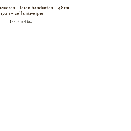
graveren – leren handvaten – 48cm
 17cm – zelf ontwerpen
€
44,50
incl. btw