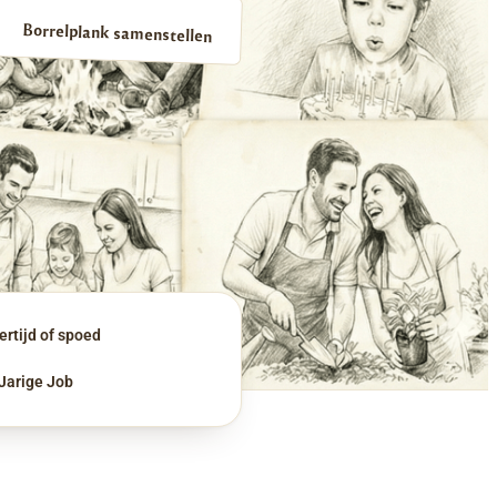
Borrelplank samenstellen
rtijd of spoed
 Jarige Job