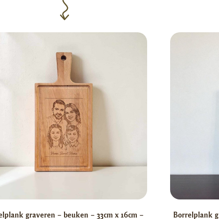
elplank graveren – beuken – 33cm x 16cm –
Borrelplank g