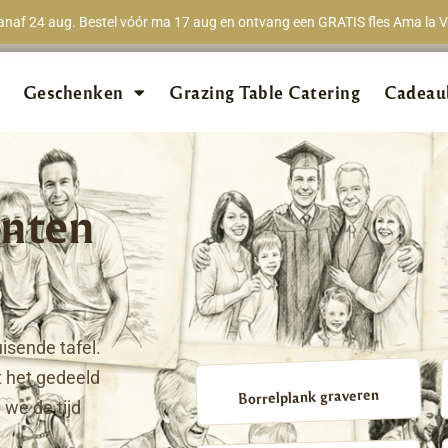
naf 24 aug. Bestel vóór ma 17 aug en ontvang een GRATIS fles Ama la Vi
★★★★★
98% van 
Geschenken
Grazing Table Catering
Cadeau
nten
isende tafel.
 het gedeeld
Borrelplank graveren
we de tijd