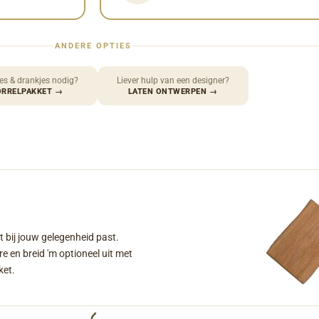
ANDERE OPTIES
es & drankjes nodig?
Liever hulp van een designer?
ORRELPAKKET
→
LATEN ONTWERPEN
→
t bij jouw gelegenheid past.
e en breid 'm optioneel uit met
ket.