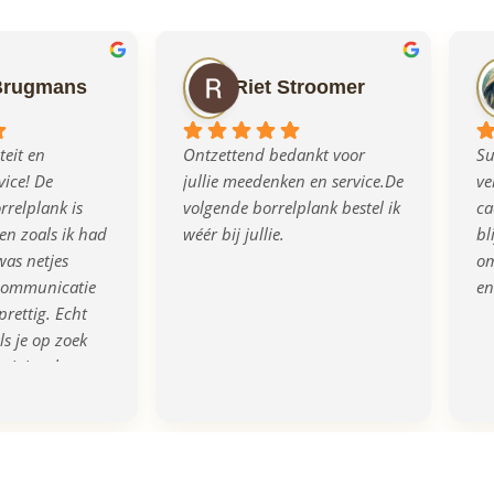
Brugmans
Riet Stroomer
eit en 
Ontzettend bedankt voor 
Su
ice! De 
jullie meedenken en service.De 
ve
relplank is 
volgende borrelplank bestel ik 
ca
n zoals ik had 
wéér bij jullie.
bl
as netjes 
om
communicatie 
en
prettig. Echt 
s je op zoek 
rigineel en 
eau!