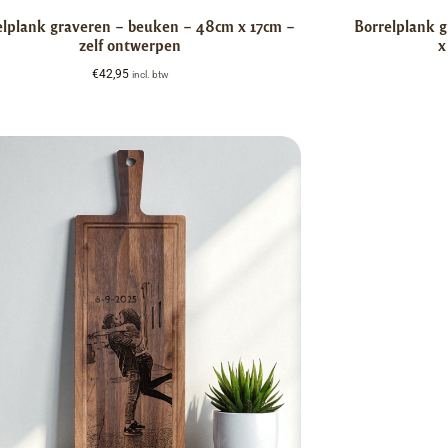
elplank graveren – beuken – 48cm x 17cm –
Borrelplank 
zelf ontwerpen
x
€
42,95
incl. btw