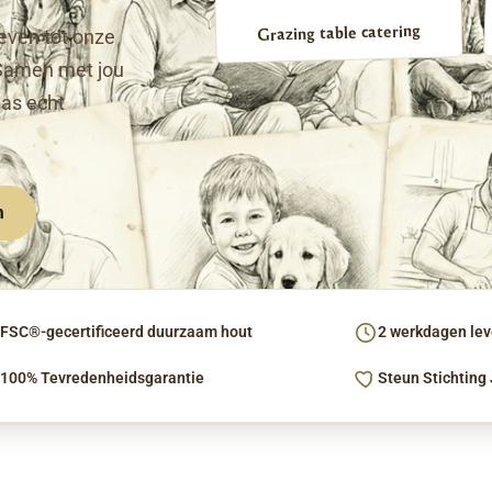
Grazing table catering
even tot onze
Samen met jou
pas echt
n
FSC®-gecertificeerd duurzaam hout
2 werkdagen leve
100% Tevredenheidsgarantie
Steun Stichting