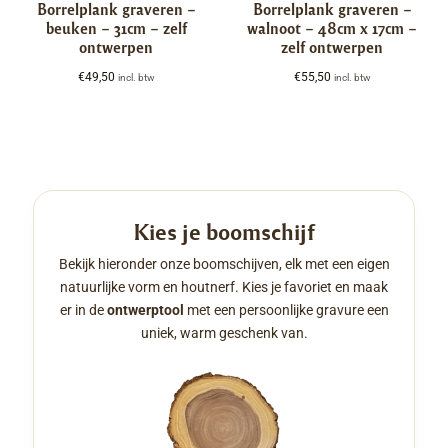
Borrelplank graveren –
Borrelplank graveren –
beuken – 31cm – zelf
walnoot – 48cm x 17cm –
ontwerpen
zelf ontwerpen
€
49,50
€
55,50
incl. btw
incl. btw
Kies je boomschijf
Bekijk hieronder onze boomschijven, elk met een eigen
natuurlijke vorm en houtnerf. Kies je favoriet en maak
er in de
ontwerptool
met een persoonlijke gravure een
uniek, warm geschenk van.