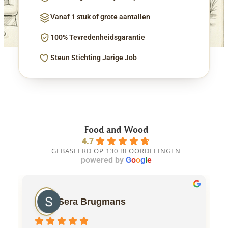
Vanaf 1 stuk of grote aantallen
100% Tevredenheidsgarantie
Steun Stichting Jarige Job
Food and Wood
4.7
GEBASEERD OP 130 BEOORDELINGEN
powered by
G
o
o
g
l
e
Sera Brugmans