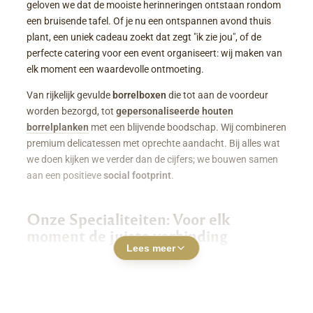
geloven we dat de mooiste herinneringen ontstaan rondom
een bruisende tafel. Of je nu een ontspannen avond thuis
plant, een uniek cadeau zoekt dat zegt "ik zie jou", of de
perfecte catering voor een event organiseert: wij maken van
elk moment een waardevolle ontmoeting.
Van rijkelijk gevulde
borrelboxen
die tot aan de voordeur
worden bezorgd, tot
gepersonaliseerde houten
borrelplanken
met een blijvende boodschap. Wij combineren
premium delicatessen met oprechte aandacht. Bij alles wat
we doen kijken we verder dan de cijfers; we bouwen samen
aan een positieve
social footprint
.
Onze Specialiteiten: Voor elk
moment de juiste verbinding
Lees meer
Luxe Borrelboxen & Borrelpakketten
Geen zin of tijd om zelf uren in de keuken te staan? Een
borrelbox bestellen
was nog nooit zo makkelijk. Onze
boxen zitten boordevol smaakvolle kazen, fijne charcuterie,