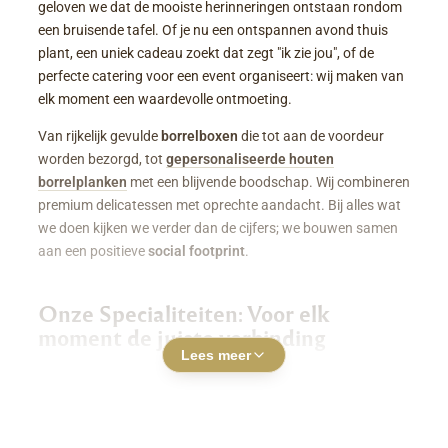
geloven we dat de mooiste herinneringen ontstaan rondom
een bruisende tafel. Of je nu een ontspannen avond thuis
plant, een uniek cadeau zoekt dat zegt "ik zie jou", of de
perfecte catering voor een event organiseert: wij maken van
elk moment een waardevolle ontmoeting.
Van rijkelijk gevulde
borrelboxen
die tot aan de voordeur
worden bezorgd, tot
gepersonaliseerde houten
borrelplanken
met een blijvende boodschap. Wij combineren
premium delicatessen met oprechte aandacht. Bij alles wat
we doen kijken we verder dan de cijfers; we bouwen samen
aan een positieve
social footprint
.
Onze Specialiteiten: Voor elk
moment de juiste verbinding
Lees meer
Luxe Borrelboxen & Borrelpakketten
Geen zin of tijd om zelf uren in de keuken te staan? Een
borrelbox bestellen
was nog nooit zo makkelijk. Onze
boxen zitten boordevol smaakvolle kazen, fijne charcuterie,