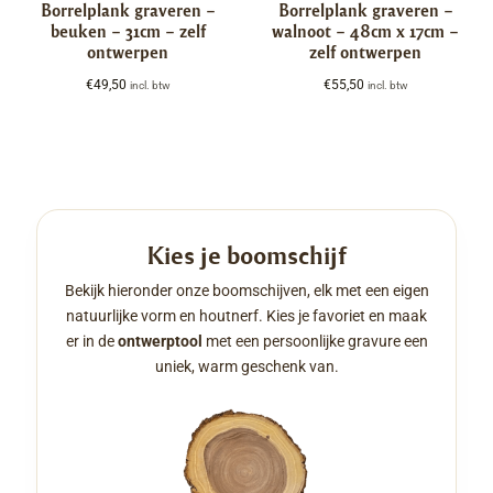
Borrelplank graveren –
Borrelplank graveren –
beuken – 31cm – zelf
walnoot – 48cm x 17cm –
ontwerpen
zelf ontwerpen
€
49,50
€
55,50
incl. btw
incl. btw
Kies je boomschijf
Bekijk hieronder onze boomschijven, elk met een eigen
natuurlijke vorm en houtnerf. Kies je favoriet en maak
er in de
ontwerptool
met een persoonlijke gravure een
uniek, warm geschenk van.