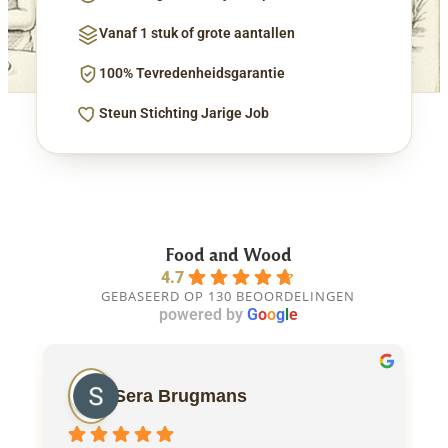
Vanaf 1 stuk of grote aantallen
100% Tevredenheidsgarantie
Steun Stichting Jarige Job
Food and Wood
4.7
GEBASEERD OP 130 BEOORDELINGEN
powered by
G
o
o
g
l
e
Sera Brugmans