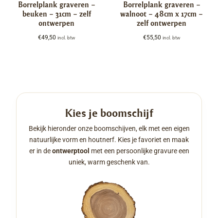
Borrelplank graveren –
Borrelplank graveren –
beuken – 31cm – zelf
walnoot – 48cm x 17cm –
ontwerpen
zelf ontwerpen
€
49,50
€
55,50
incl. btw
incl. btw
Kies je boomschijf
Bekijk hieronder onze boomschijven, elk met een eigen
natuurlijke vorm en houtnerf. Kies je favoriet en maak
er in de
ontwerptool
met een persoonlijke gravure een
uniek, warm geschenk van.