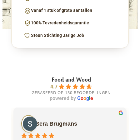
Vanaf 1 stuk of grote aantallen
100% Tevredenheidsgarantie
Steun Stichting Jarige Job
Food and Wood
4.7
GEBASEERD OP 130 BEOORDELINGEN
powered by
G
o
o
g
l
e
Sera Brugmans