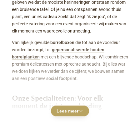
geloven we dat de mooiste herinneringen ontstaan rondom
een bruisende tafel. Of je nu een ontspannen avond thuis
plant, een uniek cadeau zoekt dat zegt "ik zie jou", of de
perfecte catering voor een event organiseert: wij maken van
elk moment een waardevolle ontmoeting.
Van rijkelijk gevulde
borrelboxen
die tot aan de voordeur
worden bezorgd, tot
gepersonaliseerde houten
borrelplanken
met een blijvende boodschap. Wij combineren
premium delicatessen met oprechte aandacht. Bij alles wat
we doen kijken we verder dan de cijfers; we bouwen samen
aan een positieve
social footprint
.
Onze Specialiteiten: Voor elk
moment de juiste verbinding
Lees meer
Luxe Borrelboxen & Borrelpakketten
Geen zin of tijd om zelf uren in de keuken te staan? Een
borrelbox bestellen
was nog nooit zo makkelijk. Onze
boxen zitten boordevol smaakvolle kazen, fijne charcuterie,