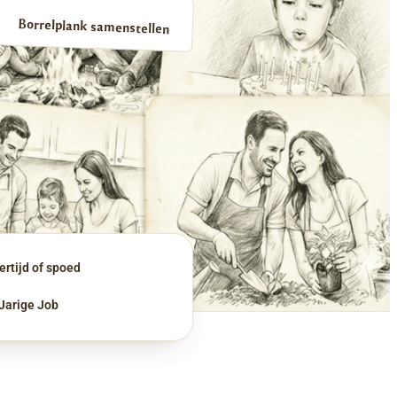
Borrelplank samenstellen
rtijd of spoed
 Jarige Job