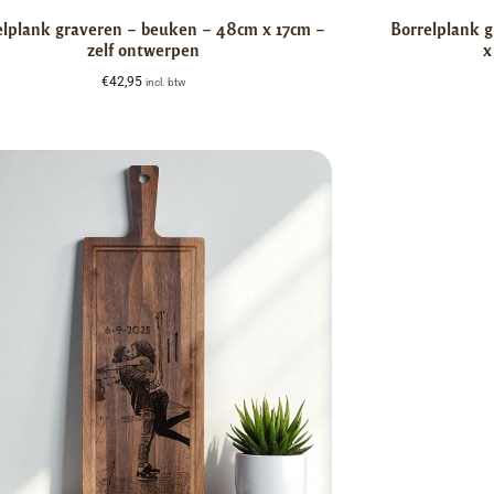
elplank graveren – beuken – 48cm x 17cm –
Borrelplank 
zelf ontwerpen
x
€
42,95
incl. btw