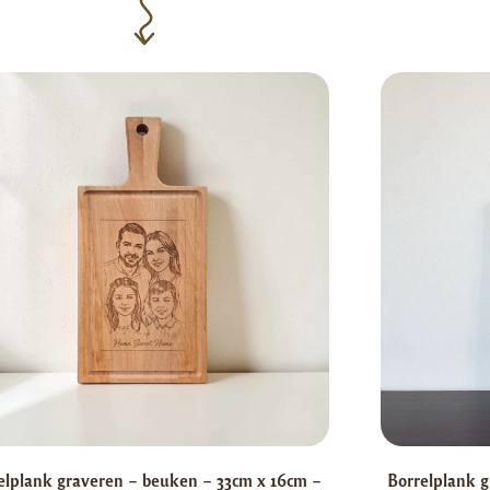
elplank graveren – beuken – 33cm x 16cm –
Borrelplank g