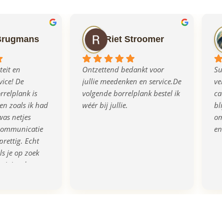
Brugmans
Riet Stroomer
eit en 
Ontzettend bedankt voor 
Su
ice! De 
jullie meedenken en service.De 
ve
relplank is 
volgende borrelplank bestel ik 
ca
n zoals ik had 
wéér bij jullie.
bl
as netjes 
om
communicatie 
en
prettig. Echt 
s je op zoek 
rigineel en 
eau!