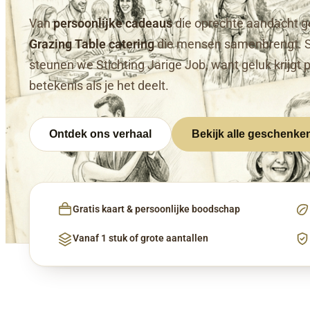
Van
persoonlijke cadeaus
die oprechte aandacht g
Grazing Table catering
die mensen samenbrengt. 
steunen we Stichting Jarige Job, want geluk krijgt 
betekenis als je het deelt.
Ontdek ons verhaal
Bekijk alle geschenke
Gratis kaart & persoonlijke boodschap
Vanaf 1 stuk of grote aantallen