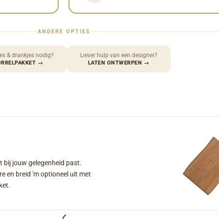
ANDERE OPTIES
es & drankjes nodig?
Liever hulp van een designer?
ORRELPAKKET
→
LATEN ONTWERPEN
→
t bij jouw gelegenheid past.
e en breid 'm optioneel uit met
ket.