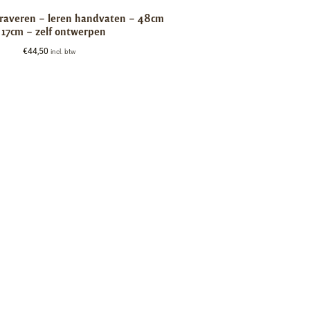
graveren – leren handvaten – 48cm
 17cm – zelf ontwerpen
€
44,50
incl. btw