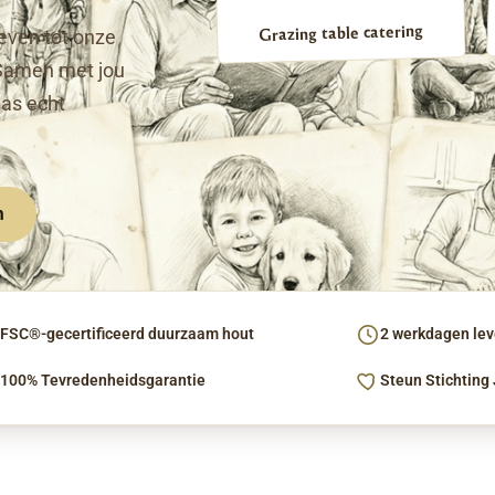
Grazing table catering
even tot onze
Samen met jou
pas echt
n
FSC®-gecertificeerd duurzaam hout
2 werkdagen leve
100% Tevredenheidsgarantie
Steun Stichting