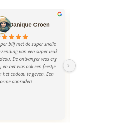
Danique Groen
Ilse Mulder
per blij met de super snelle 
Echt super geregeld allemaal, 
rzending van een super leuk 
mega blij met het product, na 
deau. De ontvanger was erg 
aanlevering van de foto was 
ij en het was ook een feestje 
de plank iets donkerder 
 het cadeau te geven. Een 
uitgevallen, dit werd ook 
orme aanrader!
opgemerkt en direct 
gecorrigeerd en we kregen 
zelfs een nieuwe! Super 
tevreden, bedankt