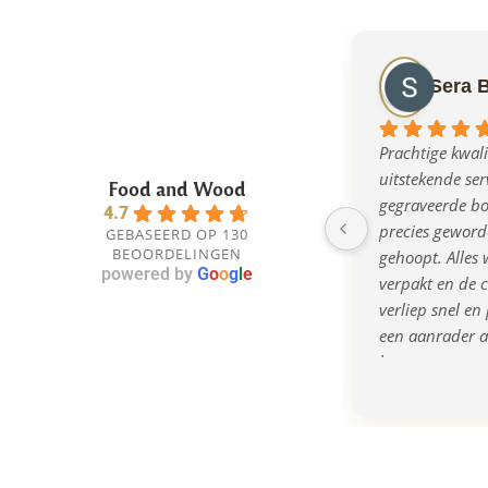
Sera 
Prachtige kwalit
uitstekende serv
Food and Wood
gegraveerde bor
4.7
precies geworde
GEBASEERD OP 130
BEOORDELINGEN
gehoopt. Alles w
powered by
G
o
o
g
l
e
verpakt en de 
verliep snel en 
een aanrader al
bent naar een o
kwalitatief cad