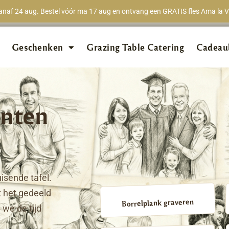
naf 24 aug. Bestel vóór ma 17 aug en ontvang een GRATIS fles Ama la Vi
★★★★★
98% van 
Geschenken
Grazing Table Catering
Cadeau
nten
isende tafel.
 het gedeeld
Borrelplank graveren
we de tijd